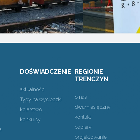
DOŚWIADCZENIE
REGIONIE
TRENCZYN
aktualności
o nas
Typy na wycieczki
dwumiesięczny
kolarstwo
kontakt
konkursy
papiery
a
projektowanie