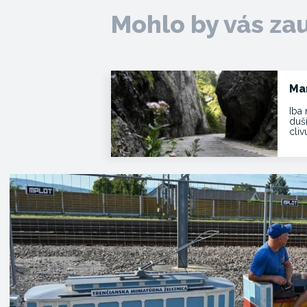
Mohlo by vás za
Ma
Iba 
duš
cli