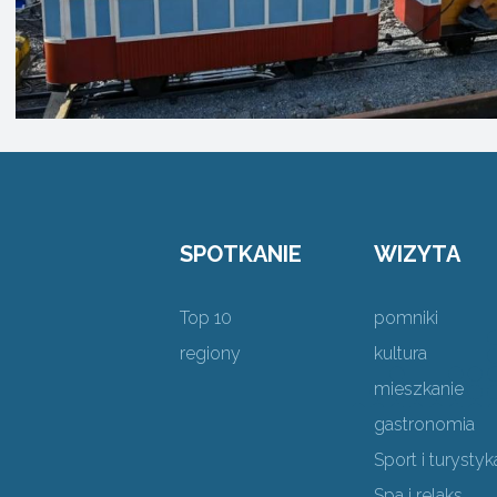
SPOTKANIE
WIZYTA
Top 10
pomniki
regiony
kultura
mieszkanie
gastronomia
Sport i turystyk
Spa i relaks