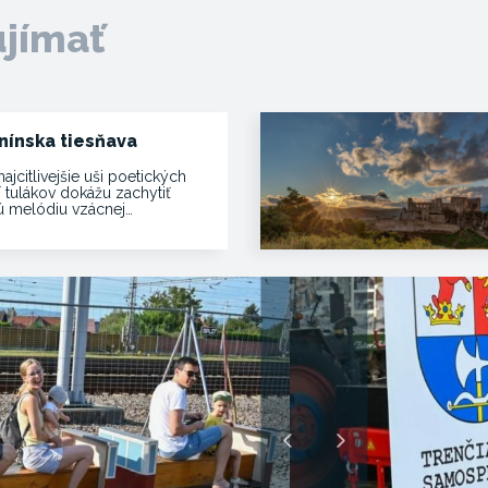
ujímať
nínska tiesňava
najcitlivejšie uši poetických
í tulákov dokážu zachytiť
vú melódiu vzácnej…