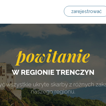
zarejestrować
powitanie
W REGIONIE TRENCZYN
ć wszystkie ukryte skarby z różnych za
naszego regionu.