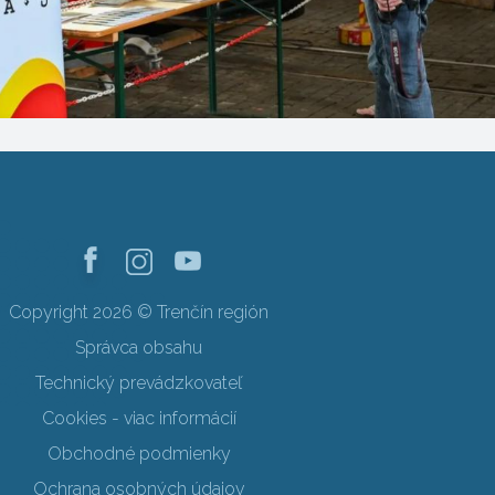
Copyright 2026 © Trenčín región
Správca obsahu
Technický prevádzkovateľ
Cookies - viac informácií
Obchodné podmienky
Ochrana osobných údajov