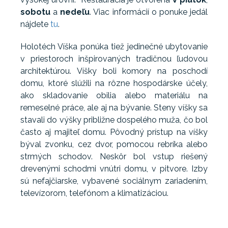
sobotu
a
nedeľu
. Viac informácií o ponuke jedál
nájdete
tu
.
Holotéch Víška ponúka tiež jedinečné ubytovanie
v priestoroch inšpirovaných tradičnou ľudovou
architektúrou. Víšky boli komory na poschodí
domu, ktoré slúžili na rôzne hospodárske účely,
ako skladovanie obilia alebo materiálu na
remeselné práce, ale aj na bývanie. Steny víšky sa
stavali do výšky približne dospelého muža, čo bol
často aj majiteľ domu. Pôvodný prístup na víšky
býval zvonku, cez dvor, pomocou rebríka alebo
strmých schodov. Neskôr bol vstup riešený
drevenými schodmi vnútri domu, v pitvore. Izby
sú nefajčiarske, vybavené sociálnym zariadením,
televízorom, telefónom a klimatizáciou.