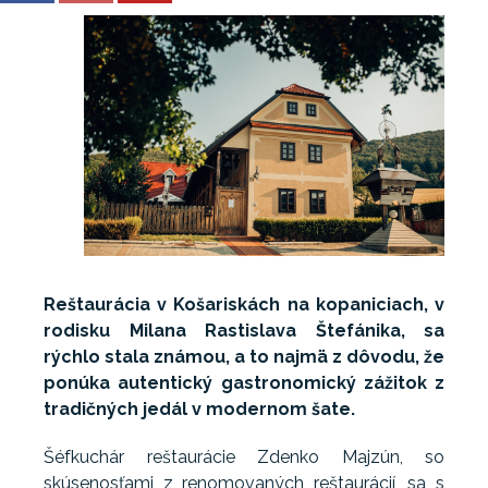
Reštaurácia v Košariskách na kopaniciach, v
rodisku Milana Rastislava Štefánika, sa
rýchlo stala známou, a to najmä z dôvodu, že
ponúka autentický gastronomický zážitok z
tradičných jedál v modernom šate.
Šéfkuchár reštaurácie Zdenko Majzún, so
skúsenosťami z renomovaných reštaurácií, sa s