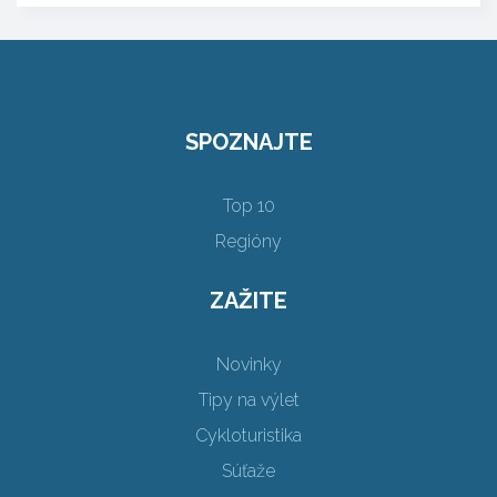
SPOZNAJTE
Top 10
Regióny
ZAŽITE
Novinky
Tipy na výlet
Cykloturistika
Súťaže