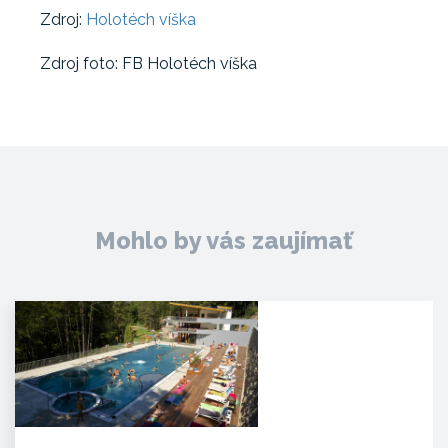
Zdroj:
Holotéch víška
Zdroj foto: FB Holotéch víška
Mohlo by vás zaujímať