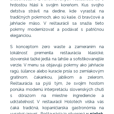
hrdosťou hlási k svojim koreňom. Kus svojho
detstva strávil na dedine, kde vyrastal na
tradičných pokrmoch, ako sú kaše, či bravčové a
jahňacie mäso. V reštaurácii sa snažia tieto
pokrmy modernizovať a podávať s patričnou
eleganciou.
S konceptom zero waste a zameraním na
lokálnosť premenila reštaurácia klasické,
slovenské ťažké jedlá na ľahšie a sofistikovanejšie
verzie. V menu sa objavujú pokrmy ako jahňacie
ragú, šúľance alebo kuracie prsia so zemiakovým
gratinom, čakankou, jablkom a zelerom.
Reštaurácia sa pýši tým, že svojim hosťom
ponúka modernú interpretáciu slovenských chutí
s dôrazom na miestne ingrediencie a
udržateľnosť. V reštaurácii Holotéch víška vás
čaká tradičná, kopaničiarska gastronómia na
vysokej úrovni. Reštaurácia je otvorená
v piatok
,