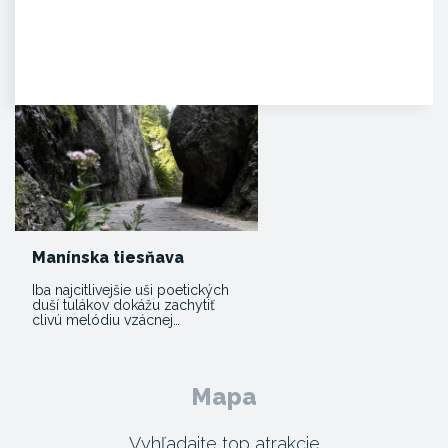
Kúpele Zelená žaba
. Mesto Trenčianske Teplice leží
severovýchodne od Trenčína na
úpätí Strážovských…
Manínska tiesňava
Iba najcitlivejšie uši poetických
duší tulákov dokážu zachytiť
clivú melódiu vzácnej…
Mapa
Vyhľadajte top atrakcie