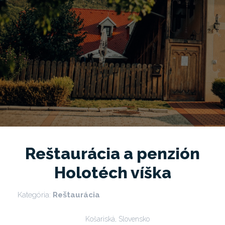
Reštaurácia a penzión
Holotéch víška
Kategória:
Reštaurácia
Košariská, Slovensko