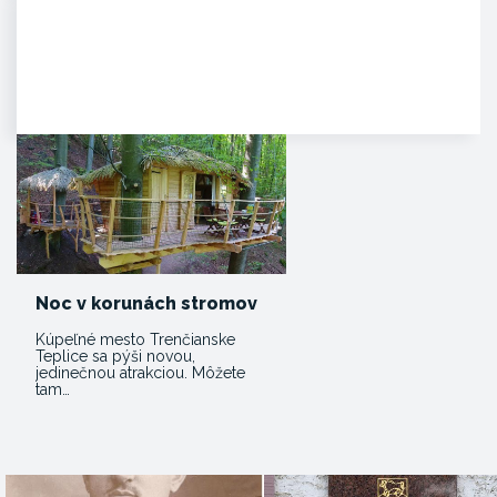
Agropenzión Adam
Oddych v prekrásnom
prírodnom prostredí
myjavských kopaníc. . Strávte
víkend v…
Noc v korunách stromov
Kúpeľné mesto Trenčianske
Teplice sa pýši novou,
jedinečnou atrakciou. Môžete
tam…