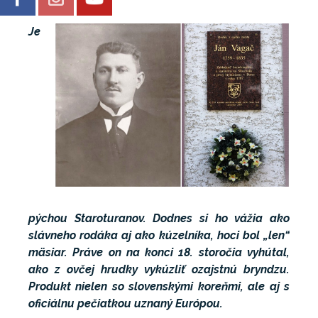
Je
Galéria
pýchou Staroturanov. Dodnes si ho vážia ako
slávneho rodáka aj ako kúzelníka, hoci bol „len“
mäsiar. Práve on na konci 18. storočia vyhútal,
ako z ovčej hrudky vykúzliť ozajstnú bryndzu.
Produkt nielen so slovenskými koreňmi, ale aj s
oficiálnu pečiatkou uznaný Európou.