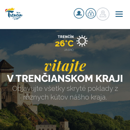
TRENČÍN
26°C
JASNO
vitajte
V TRENČIANSKOM KRAJI
Objavujte všetky skryté poklady z
rôznych kútov nášho kraja.