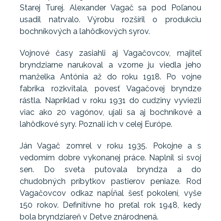
Starej Turej. Alexander Vagač sa pod Poľanou
usadil natrvalo. Výrobu rozšíril o produkciu
bochníkových a lahôdkových syrov.
Vojnové časy zasiahli aj Vagačovcov, majiteľ
bryndziarne narukoval a vzorne ju viedla jeho
manželka Antónia až do roku 1918. Po vojne
fabrika rozkvitala, povesť Vagačovej bryndze
rástla. Napríklad v roku 1931 do cudziny vyviezli
viac ako 20 vagónov, ujali sa aj bochníkové a
lahôdkové syry. Poznali ich v celej Európe.
Ján Vagač zomrel v roku 1935. Pokojne a s
vedomím dobre vykonanej práce. Naplnil si svoj
sen. Do sveta putovala bryndza a do
chudobných príbytkov pastierov peniaze. Rod
Vagačovcov odkaz napĺňal šesť pokolení, vyše
150 rokov. Definitívne ho preťal rok 1948, kedy
bola bryndziareň v Detve znárodnená.