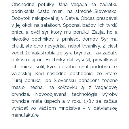
Obchodné potulky Jána Vagača na začiatku
podnikania často mierili na stredné Slovensko.
Dobytok nakupoval aj v Detve. Občas prespával
v jej okolí na salašoch. Spoznal bačov, ich tvrdú
prácu a ovčí syr, ktorý mu ponúkli. Zaujal ho a
niekoľko bochníkov si priniesol domov. Syr mu
chutil, ale dlho nevydržal, nebol trvanlivý, Z ciest
vedel, že Valasi robia zo syra bryndzu. Tak začal s
pokusmi aj on. Bochníky dal vysušiť, prevaľkával
ich, miesil, solil, kým dosiahol chuť podobnú tej
valašskej. Keď následne obchodníci zo Starej
Turej ponúkali po Slovensku boháčom topené
maslo, nechali na koštovku aj z Vagačovej
bryndze. Novoobjavená technológia výroby
bryndze mala úspech a v roku 1787 sa začala
vyrábať vo väčšom množstve – v detvianskej
manufaktúre.