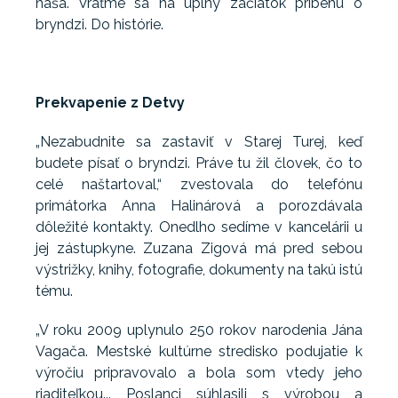
naša. Vráťme sa na úplný začiatok príbehu o
bryndzi. Do histórie.
Prekvapenie z Detvy
„Nezabudnite sa zastaviť v Starej Turej, keď
budete písať o bryndzi. Práve tu žil človek, čo to
celé naštartoval,“ zvestovala do telefónu
primátorka Anna Halinárová a porozdávala
dôležité kontakty. Onedlho sedíme v kancelárii u
jej zástupkyne. Zuzana Zigová má pred sebou
výstrižky, knihy, fotografie, dokumenty na takú istú
tému.
„V roku 2009 uplynulo 250 rokov narodenia Jána
Vagača. Mestské kultúrne stredisko podujatie k
výročiu pripravovalo a bola som vtedy jeho
riaditeľkou... Poslanci súhlasili s výrobou a