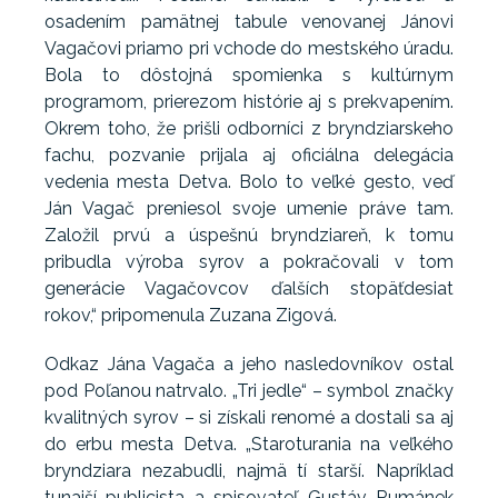
osadením pamätnej tabule venovanej Jánovi
Vagačovi priamo pri vchode do mestského úradu.
Bola to dôstojná spomienka s kultúrnym
programom, prierezom histórie aj s prekvapením.
Okrem toho, že prišli odborníci z bryndziarskeho
fachu, pozvanie prijala aj oficiálna delegácia
vedenia mesta Detva. Bolo to veľké gesto, veď
Ján Vagač preniesol svoje umenie práve tam.
Založil prvú a úspešnú bryndziareň, k tomu
pribudla výroba syrov a pokračovali v tom
generácie Vagačovcov ďalších stopäťdesiat
rokov,“ pripomenula Zuzana Zigová.
Odkaz Jána Vagača a jeho nasledovníkov ostal
pod Poľanou natrvalo. „Tri jedle“ – symbol značky
kvalitných syrov – si získali renomé a dostali sa aj
do erbu mesta Detva. „Staroturania na veľkého
bryndziara nezabudli, najmä tí starší. Napríklad
tunajší publicista a spisovateľ Gustáv Rumánek