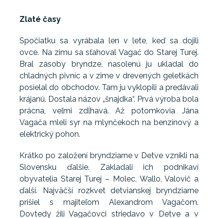
Zlaté časy
Spočiatku sa vyrábala len v lete, keď sa dojili
ovce. Na zimu sa sťahoval Vagač do Starej Turej.
Bral zásoby bryndze, nasolenú ju ukladal do
chladných pivníc a v zime v drevených geletkách
posielal do obchodov. Tam ju vyklopili a predávali
krájanú. Dostala názov „šnajdka“. Prvá výroba bola
prácna, veľmi zdĺhavá. Až potomkovia Jána
Vagača mleli syr na mlynčekoch na benzínový a
elektrický pohon.
Krátko po založení bryndziarne v Detve vznikli na
Slovensku ďalšie. Zakladali ich podnikaví
obyvatelia Starej Turej – Molec, Wallo, Valovič a
ďalší. Najväčší rozkvet detvianskej bryndziarne
prišiel s majiteľom Alexandrom Vagačom.
Dovtedy žili Vagačovci striedavo v Detve a v