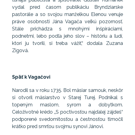
vydal pred časom publikáciu Bryndziarske
pastorále a so svojou manželkou Elenou venuje
práve osobnosti Jána Vagača veľkú pozornosť.
Stále prichádza s mnohými inšpiráciami,
podnetmi, lebo podľa jeho slov – históriu a ľudí,
ktorí ju tvorili, si treba vážiť,“ dodala Zuzana
Zigová.
Späť k Vagačovi
Narodil sa v roku 1735. Bol mäsiar samouk, neskôr
si otvoril mäsiarstvo v Starej Turej. Podnikal s
topeným maslom, syrom a dobytkom.
Celoživotné krédo „S poctivosťou najďalej zájdeš“
podporené svedomitosťou a čestnosťou tlmočil
krátko pred smrťou svojmu synovi Jánovi.