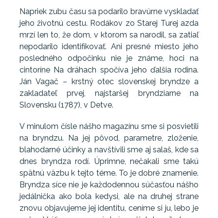
Napriek zubu času sa podarilo bravúrne vyskladať
jeho životnú cestu. Rodákov zo Starej Turej azda
mrzí len to, že dom, v ktorom sa narodil, sa zatiaľ
nepodarilo identifikovať. Ani presné miesto jeho
posledného odpočinku nie je známe, hoci na
cintoríne Na dráhach spočíva jeho ďalšia rodina.
Ján Vagač – krstný otec slovenskej bryndze a
zakladateľ prvej, najstaršej bryndziarne na
Slovensku (1787), v Detve.
V minulom čísle nášho magazínu sme si posvietili
na bryndzu. Na jej pôvod, parametre, zloženie,
blahodarné účinky a navštívili sme aj salaš, kde sa
dnes bryndza rodí. Úprimne, nečakali sme takú
spätnú väzbu k tejto téme. To je dobré znamenie.
Bryndza síce nie je každodennou súčasťou nášho
jedálnička ako bola kedysi, ale na druhej strane
znovu objavujeme jej identitu, ceníme si ju, lebo je