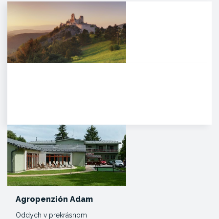
Čachtický hrad
Malebná zrúcanina viditeľná už z
diaľky na vápencovo-
dolomitickom kopci
poskytujúca…
Agropenzión Adam
Oddych v prekrásnom