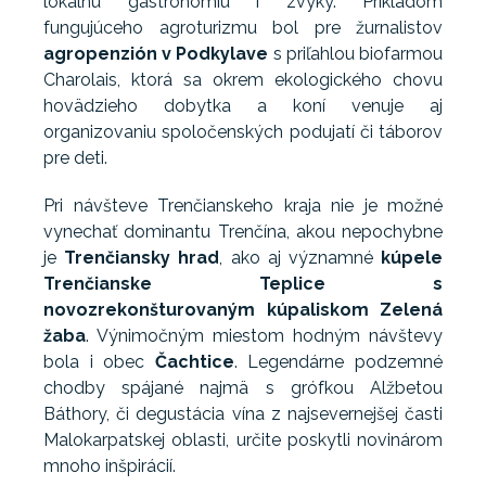
lokálnu gastronómiu i zvyky. Príkladom
fungujúceho agroturizmu bol pre žurnalistov
agropenzión v Podkylave
s priľahlou biofarmou
Charolais, ktorá sa okrem ekologického chovu
hovädzieho dobytka a koní venuje aj
organizovaniu spoločenských podujatí či táborov
pre deti.
Pri návšteve Trenčianskeho kraja nie je možné
vynechať dominantu Trenčína, akou nepochybne
je
Trenčiansky hrad
, ako aj významné
kúpele
Trenčianske Teplice s
novozrekonšturovaným kúpaliskom Zelená
žaba
. Výnimočným miestom hodným návštevy
bola i obec
Čachtice
. Legendárne podzemné
chodby spájané najmä s grófkou Alžbetou
Báthory, či degustácia vína z najsevernejšej časti
Malokarpatskej oblasti, určite poskytli novinárom
mnoho inšpirácií.