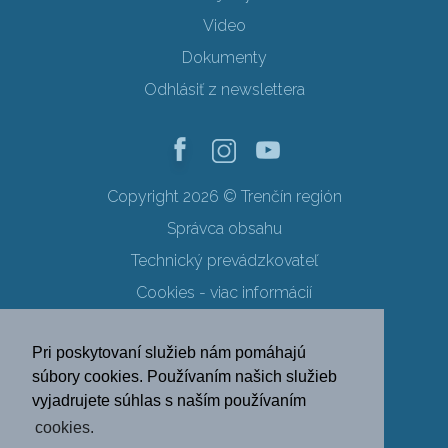
Video
Dokumenty
Odhlásiť z newslettera
Copyright 2026 © Trenčín región
Správca obsahu
Technický prevádzkovateľ
Cookies - viac informácií
Obchodné podmienky
Pri poskytovaní služieb nám pomáhajú
Ochrana osobných údajov
súbory cookies. Používaním našich služieb
vyjadrujete súhlas s naším používaním
SK
EN
DE
PL
cookies.
FR
RU
HU
UK