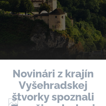
Novinári z krajín
Vyšehradskej
štvorky spoznali