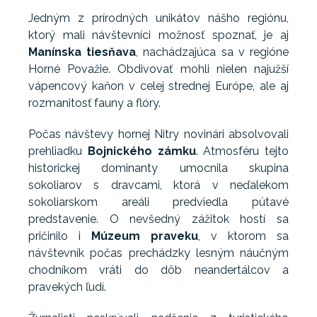
Jedným z prírodných unikátov nášho regiónu,
ktorý mali návštevníci možnosť spoznať, je aj
Manínska tiesňava
, nachádzajúca sa v regióne
Horné Považie. Obdivovať mohli nielen najužší
vápencový kaňon v celej strednej Európe, ale aj
rozmanitosť fauny a flóry.
Počas návštevy hornej Nitry novinári absolvovali
prehliadku
Bojnického zámku
. Atmosféru tejto
historickej dominanty umocnila skupina
sokoliarov s dravcami, ktorá v neďalekom
sokoliarskom areáli predviedla pútavé
predstavenie. O nevšedný zážitok hostí sa
pričinilo i
Múzeum praveku
, v ktorom sa
návštevník počas prechádzky lesným náučným
chodníkom vráti do dôb neandertálcov a
pravekých ľudí.