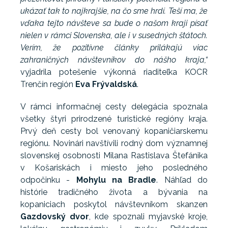
ukázať tak to najkrajšie, na čo sme hrdí. Teší ma, že
vďaka tejto návšteve sa bude o našom kraji písať
nielen v rámci Slovenska, ale i v susedných štátoch.
Verím, že pozitívne články prilákajú viac
zahraničných návštevníkov do nášho kraja,“
vyjadrila potešenie výkonná riaditeľka KOCR
Trenčín región
Eva Frývaldská
.
V rámci informačnej cesty delegácia spoznala
všetky štyri prirodzené turistické regióny kraja.
Prvý deň cesty bol venovaný kopaničiarskemu
regiónu. Novinári navštívili rodný dom významnej
slovenskej osobnosti Milana Rastislava Štefánika
v Košariskách i miesto jeho posledného
odpočinku -
Mohylu na Bradle
. Náhľad do
histórie tradičného života a bývania na
kopaniciach poskytol návštevníkom skanzen
Gazdovský dvor
, kde spoznali myjavské kroje,