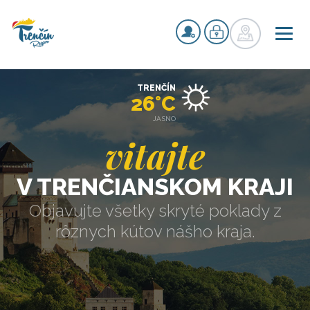
TRENČÍN
26°C
JASNO
vitajte
V TRENČIANSKOM KRAJI
Objavujte všetky skryté poklady z
rôznych kútov nášho kraja.