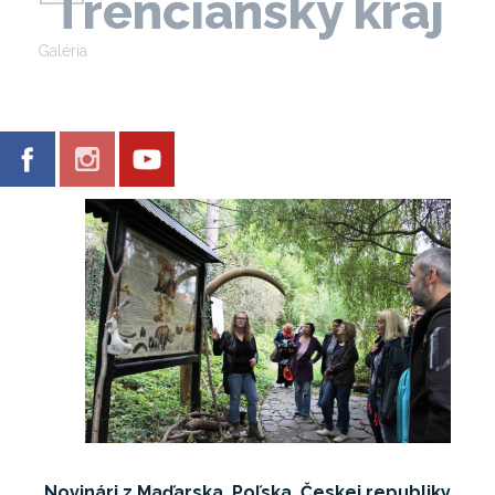
Trenčiansky kraj
Galéria
Novinári z Maďarska, Poľska, Českej republiky