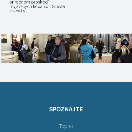
prírodnom prostredí
myjavských kopaníc. . Strávte
víkend v…
SPOZNAJTE
Top 10