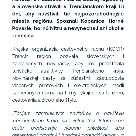
a Slovenska strávili v Trenčianskom kraji tri
dni, aby navštívili tie najpozoruhodnejšie
miesta regiónu. Spoznali Kopanice, Horné
Považie, hornú Nitru a nevynechali ani okolie
Trenčína.
Krajská organizácia cestovného ruchu (KOCR)
Trenčín región pozvala slovenských i
zahraničných novinárov, aby im predstavila
turistické atraktivity Trenčianskeho kraja.
Novinárskej cesty sa zúčastnili zástupcovia
viacerých printových i elektronických médií
zameraných najmä na témy týkajúce sa turizmu,
cestovania a životného štýlu.
„Záujem zahraničných novinárov o návštevu
Trenčianskeho kraja nás veľmi teší. Informačná
cesta predstavuje výbornú príležitosť, ako
prezentovať prírodný i turistický potenciál regiónu a