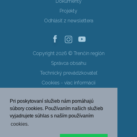
Dokumenty
Projekty
Odhlásiť z newslettera
Copyright 2026 © Trenčín región
Správca obsahu
Technický prevádzkovateľ
Cookies - viac informácií
Obchodné podmienky
Pri poskytovaní služieb nám pomáhajú
Ochrana osobných údajov
súbory cookies. Používaním našich služieb
vyjadrujete súhlas s naším používaním
SK
EN
DE
PL
cookies.
FR
RU
HU
UK