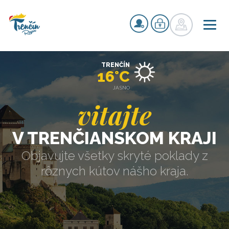
TRENČÍN
16°C
JASNO
vitajte
V TRENČIANSKOM KRAJI
Objavujte všetky skryté poklady z
rôznych kútov nášho kraja.