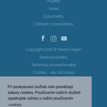
Projekty
Video
Dokumenty
Odhlásiť z newslettera
Copyright 2026 © Trenčín región
Správca obsahu
Technický prevádzkovateľ
Cookies - viac informácií
Obchodné podmienky
Pri poskytovaní služieb nám pomáhajú
Ochrana osobných údajov
súbory cookies. Používaním našich služieb
vyjadrujete súhlas s naším používaním
SK
EN
DE
PL
cookies.
FR
RU
HU
UK