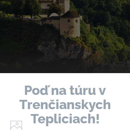
Poď na túru v
Trenčianskych
Tepliciach!