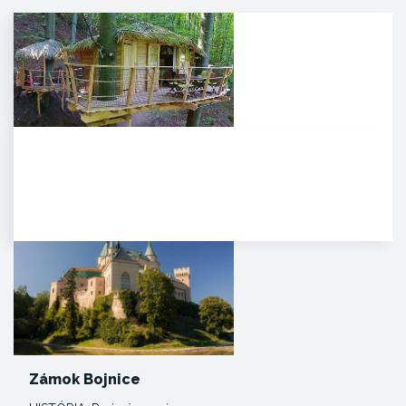
Noc v korunách stromov
Kúpeľné mesto Trenčianske
Teplice sa pýši novou,
jedinečnou atrakciou. Môžete
tam…
Zámok Bojnice