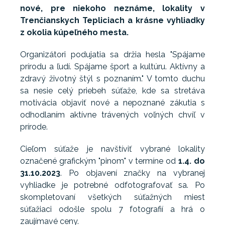
nové, pre niekoho neznáme, lokality v
Trenčianskych Tepliciach a krásne vyhliadky
z okolia kúpeľného mesta.
Organizátori podujatia sa držia hesla "Spájame
prírodu a ľudí. Spájame šport a kultúru. Aktívny a
zdravý životný štýl s poznaním." V tomto duchu
sa nesie celý priebeh súťaže, kde sa stretáva
motivácia objaviť nové a nepoznané zákutia s
odhodlaním aktívne trávených voľných chvíľ v
prírode.
Cieľom súťaže je navštíviť vybrané lokality
označené grafickým "pinom" v termíne od
1.4. do
31.10.2023
. Po objavení značky na vybranej
vyhliadke je potrebné odfotografovať sa. Po
skompletovaní všetkých súťažných miest
súťažiaci odošle spolu 7 fotografií a hrá o
zaujímavé ceny.