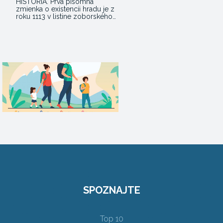
HISTÓRIA. Prvá písomná
zmienka o existencii hradu je z
roku 1113 v listine zoborského…
SPOZNAJTE
Top 10