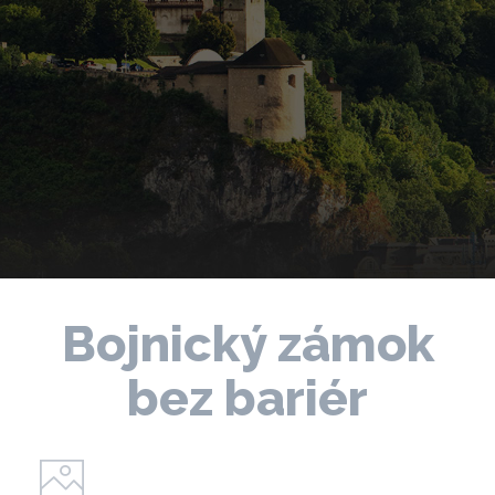
Bojnický zámok
bez bariér