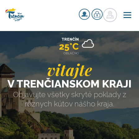
TRENČÍN
25°C
OBLAČNO
vitajte
V TRENČIANSKOM KRAJI
Objavujte všetky skryté poklady z
rôznych kútov nášho kraja.