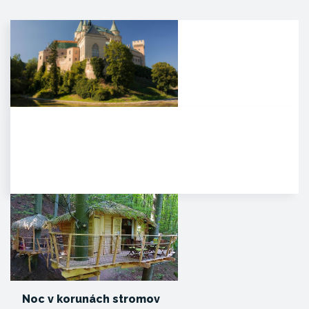
Zámok Bojnice
HISTÓRIA. Prvá písomná
zmienka o existencii hradu je z
roku 1113 v listine zoborského…
Noc v korunách stromov