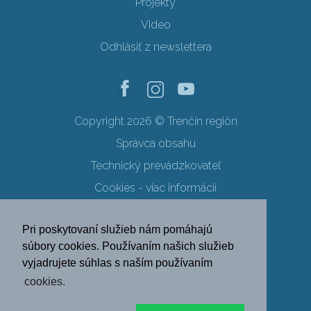
Projekty
Video
Odhlásiť z newslettera
Copyright 2026 © Trenčín región
Správca obsahu
Technický prevádzkovateľ
Cookies - viac informácií
Obchodné podmienky
Pri poskytovaní služieb nám pomáhajú
Ochrana osobných údajov
súbory cookies. Používaním našich služieb
vyjadrujete súhlas s naším používaním
SK
EN
DE
PL
cookies.
FR
RU
HU
UK