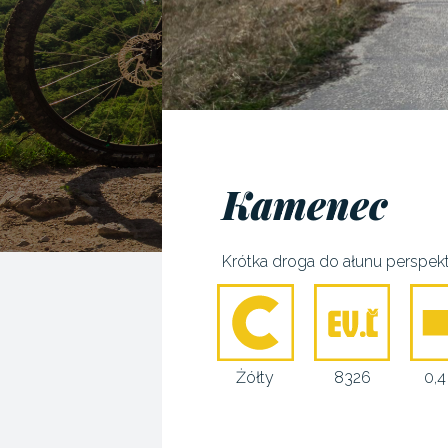
Kamenec
Krótka droga do ałunu perspe
Żółty
8326
0,