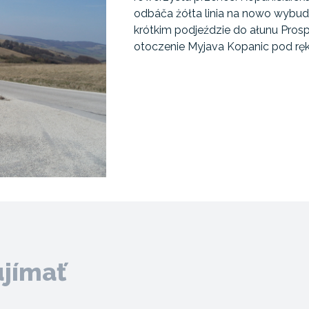
odbáča żółta linia na nowo wybu
krótkim podjeździe do ałunu Prosp
otoczenie Myjava Kopanic pod ręk
ujímať