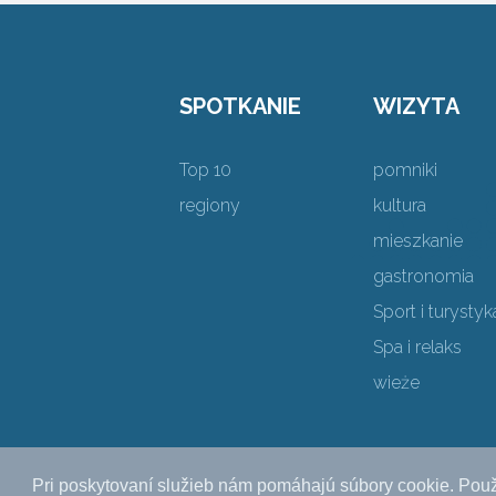
SPOTKANIE
WIZYTA
Top 10
pomniki
regiony
kultura
mieszkanie
gastronomia
Sport i turystyk
Spa i relaks
wieże
Pri poskytovaní služieb nám pomáhajú súbory cookie. Použ