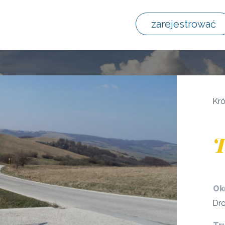
zarejestrować
Kró
T
Ok
Dro