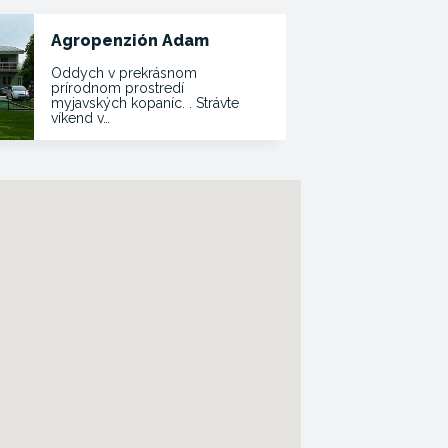
Agropenzión Adam
Oddych v prekrásnom
prírodnom prostredí
myjavských kopaníc. . Strávte
víkend v…