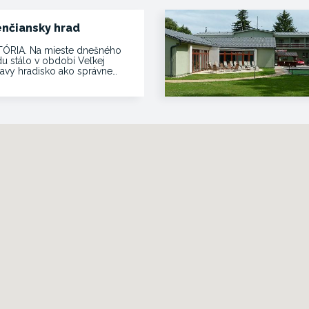
enčiansky hrad
TÓRIA. Na mieste dnešného
du stálo v období Veľkej
avy hradisko ako správne…