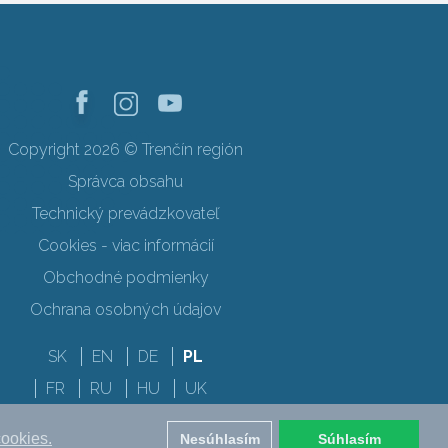
Copyright 2026 © Trenčín región
Správca obsahu
Technický prevádzkovateľ
Cookies - viac informácií
Obchodné podmienky
Ochrana osobných údajov
SK
EN
DE
PL
FR
RU
HU
UK
cookies.
Nesúhlasím
Súhlasím