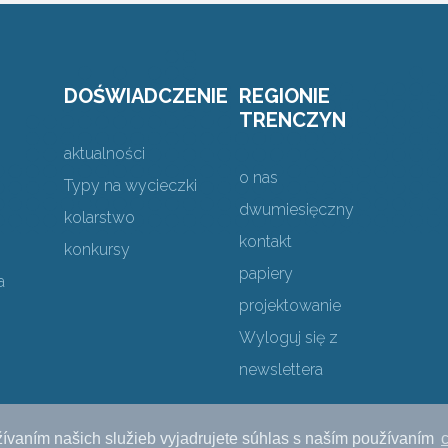
DOŚWIADCZENIE
REGIONIE
TRENCZYN
aktualności
o nas
Typy na wycieczki
dwumiesięczny
kolarstwo
kontakt
konkursy
papiery
a
projektowanie
Wyloguj się z
newslettera
ívaním našich služieb vyjadrujete súhlas s naším používaním