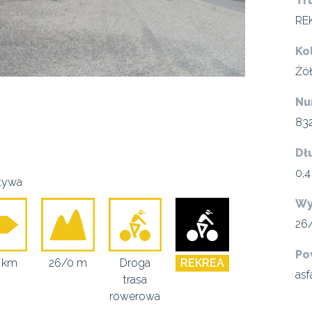
Tr
RE
Ko
Żół
Nu
83
Dł
0,
ktywa
Wy
26
Po
4 km
26/0 m
Droga
REKREA
asf
trasa
rowerowa