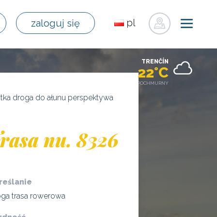
pl
zaloguj się
sk
en
TRENČÍN
de
22°C
fr
POCHMURNY
ru
tka droga do ałunu perspektywa
hu
uk
rasa nu. 8326
reślanie
ga trasa rowerowa