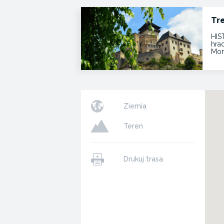
Tr
HIS
hra
Mor
Ziemia
Teren
Drukuj trasa