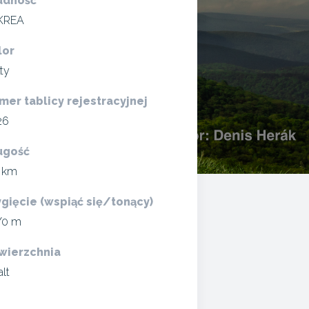
udność
KREA
lor
ty
mer tablicy rejestracyjnej
26
ugość
4 km
gięcie (wspiąć się/tonący)
/0 m
wierzchnia
alt