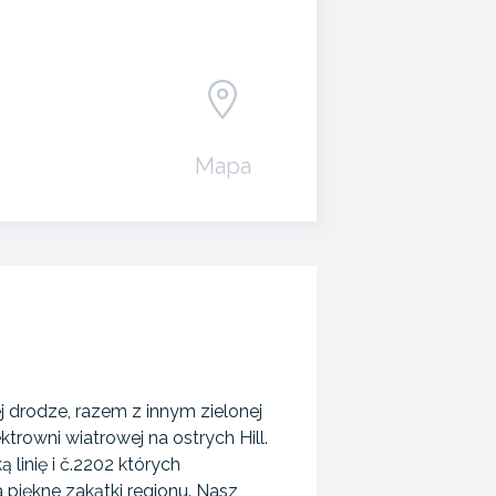
Mapa
 drodze, razem z innym zielonej
ektrowni wiatrowej na ostrych Hill.
linię i č.2202 których
 piękne zakątki regionu. Nasz