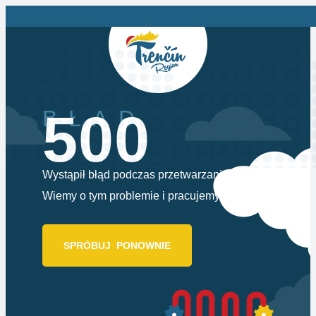
500
BŁĄD
Wystąpił błąd podczas przetwarzania żądania.
Wiemy o tym problemie i pracujemy, aby to naprawić.
SPRÓBUJ PONOWNIE