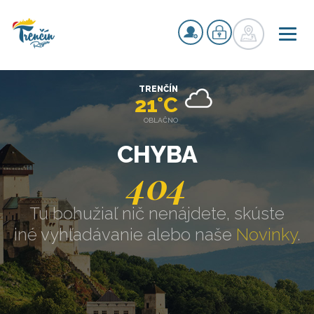
TRENČÍN
21°C
OBLAČNO
CHYBA
404
Tu bohužiaľ nič nenájdete, skúste
iné vyhľadávanie alebo naše
Novinky
.