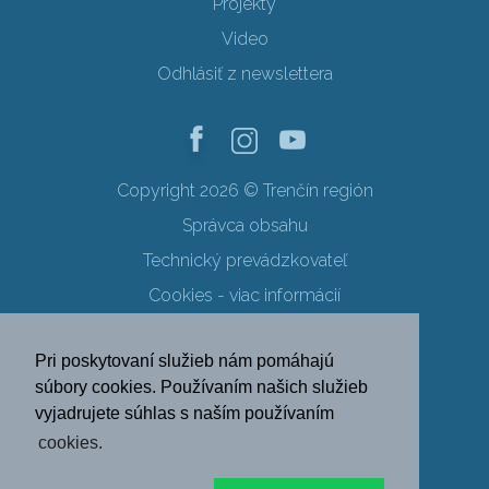
Projekty
Video
Odhlásiť z newslettera
Copyright 2026 © Trenčín región
Správca obsahu
Technický prevádzkovateľ
Cookies - viac informácií
Obchodné podmienky
Pri poskytovaní služieb nám pomáhajú
Ochrana osobných údajov
súbory cookies. Používaním našich služieb
vyjadrujete súhlas s naším používaním
SK
EN
DE
PL
cookies.
FR
RU
HU
UK