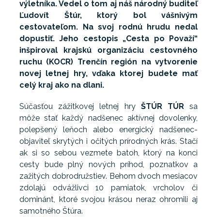
výletníka. Vedel o tom aj náš národný buditeľ
Ľudovít Štúr, ktorý bol vášnivým
cestovateľom. Na svoj rodnú hrudu nedal
dopustiť. Jeho cestopis „Cesta po Považí“
inšpiroval krajskú organizáciu cestovného
ruchu (KOCR) Trenčín región na vytvorenie
novej letnej hry, vďaka ktorej budete mať
celý kraj ako na dlani.
Súčasťou zážitkovej letnej hry
ŠTÚR TÚR
sa
môže stať každý nadšenec aktívnej dovolenky,
polepšený leňoch alebo energický nadšenec-
objaviteľ skrytých i očitých prírodných krás. Stačí
ak si so sebou vezmete batoh, ktorý na konci
cesty bude plný nových príhod, poznatkov a
zažitých dobrodružstiev. Behom dvoch mesiacov
zdolajú odvážlivci 10 pamiatok, vrcholov či
dominánt, ktoré svojou krásou neraz ohromili aj
samotného Štúra.