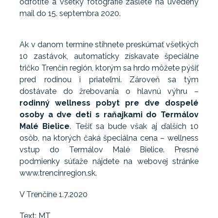
odfotíte a všetky fotografie zašlete na uvedený
mail do 15. septembra 2020.
Ak v danom termíne stihnete preskúmať všetkých
10 zastávok, automaticky získavate špeciálne
tričko Trenčín región, ktorým sa hrdo môžete pýšiť
pred rodinou i priateľmi. Zároveň sa tým
dostávate do žrebovania o hlavnú výhru –
rodinný wellness pobyt pre dve dospelé
osoby a dve deti s raňajkami do Termálov
Malé Bielice
. Tešiť sa bude však aj ďalších 10
osôb, na ktorých čaká špeciálna cena – wellness
vstup do Termálov Malé Bielice. Presné
podmienky súťaže nájdete na webovej stránke
www.trencinregion.sk.
V Trenčíne 1.7.2020
Text: MT