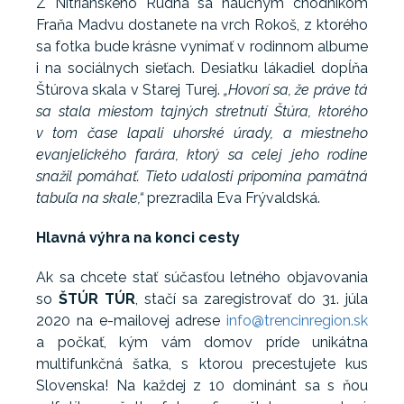
Z Nitrianskeho Rudna sa náučným chodníkom
Fraňa Madvu dostanete na vrch Rokoš, z ktorého
sa fotka bude krásne vynímať v rodinnom albume
i na sociálnych sieťach. Desiatku lákadiel dopĺňa
Štúrova skala v Starej Turej.
„Hovorí sa, že práve tá
sa stala miestom tajných stretnutí Štúra, ktorého
v tom čase lapali uhorské úrady, a miestneho
evanjelického farára, ktorý sa celej jeho rodine
snažil pomáhať. Tieto udalosti pripomína pamätná
tabuľa na skale,“
prezradila Eva Frývaldská.
Hlavná výhra na konci cesty
Ak sa chcete stať súčasťou letného objavovania
so
ŠTÚR TÚR
, stačí sa zaregistrovať do 31. júla
2020 na e-mailovej adrese
info@trencinregion.sk
a počkať, kým vám domov príde unikátna
multifunkčná šatka, s ktorou precestujete kus
Slovenska! Na každej z 10 dominánt sa s ňou