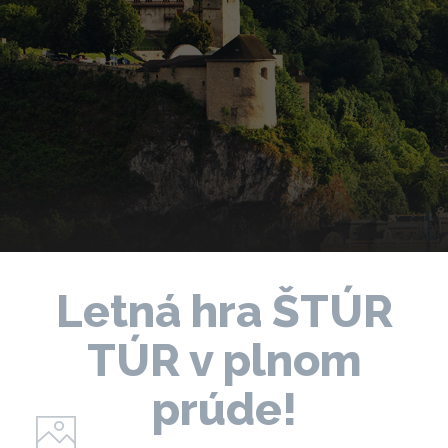
Letná hra ŠTÚR
TÚR v plnom
prúde!