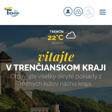
TRENČÍN
22°C
OBLAČNO
vitajte
V TRENČIANSKOM KRAJI
Objavujte všetky skryté poklady z
rôznych kútov nášho kraja.