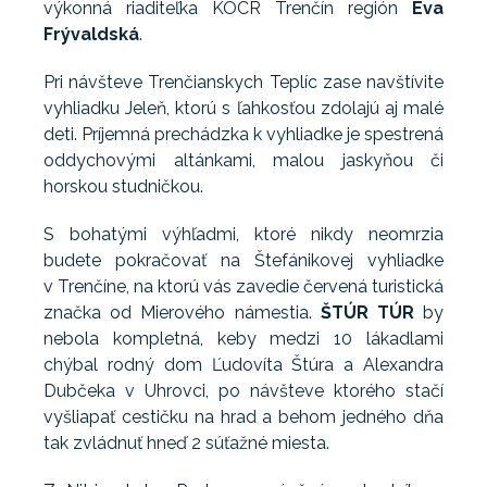
výkonná riaditeľka KOCR Trenčín región
Eva
Frývaldská
.
Pri návšteve Trenčianskych Teplíc zase navštívite
vyhliadku Jeleň, ktorú s ľahkosťou zdolajú aj malé
deti. Príjemná prechádzka k vyhliadke je spestrená
oddychovými altánkami, malou jaskyňou či
horskou studničkou.
S bohatými výhľadmi, ktoré nikdy neomrzia
budete pokračovať na Štefánikovej vyhliadke
v Trenčíne, na ktorú vás zavedie červená turistická
značka od Mierového námestia.
ŠTÚR TÚR
by
nebola kompletná, keby medzi 10 lákadlami
chýbal rodný dom Ľudovíta Štúra a Alexandra
Dubčeka v Uhrovci, po návšteve ktorého stačí
vyšliapať cestičku na hrad a behom jedného dňa
tak zvládnuť hneď 2 súťažné miesta.