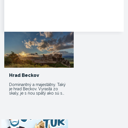
Zámok Bojnice
HISTÓRIA. Prvá písomná
zmienka o existencii hradu je z
roku 1113 v listine zoborského…
Hrad Beckov
Dominantný a majestátny. Taký
je hrad Beckov. Vyrastá zo
skaly, je s ňou spätý ako sú s…