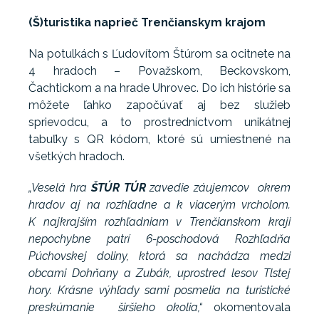
(Š)turistika naprieč Trenčianskym krajom
Na potulkách s Ľudovítom Štúrom sa ocitnete na
4 hradoch – Považskom, Beckovskom,
Čachtickom a na hrade Uhrovec. Do ich histórie sa
môžete ľahko započúvať aj bez služieb
sprievodcu, a to prostredníctvom unikátnej
tabuľky s QR kódom, ktoré sú umiestnené na
všetkých hradoch.
„Veselá hra
ŠTÚR TÚR
zavedie záujemcov okrem
hradov aj na rozhľadne a k viacerým vrcholom.
K najkrajším rozhľadniam v Trenčianskom kraji
nepochybne patrí 6-poschodová Rozhľadňa
Púchovskej doliny, ktorá sa nachádza medzi
obcami Dohňany a Zubák, uprostred lesov Tlstej
hory. Krásne výhľady sami posmelia na turistické
preskúmanie širšieho okolia,“
okomentovala