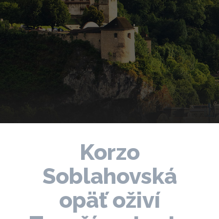
Korzo
Soblahovská
opäť oživí