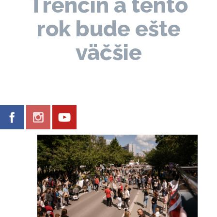
Trenčín a tento
rok bude ešte
väčšie