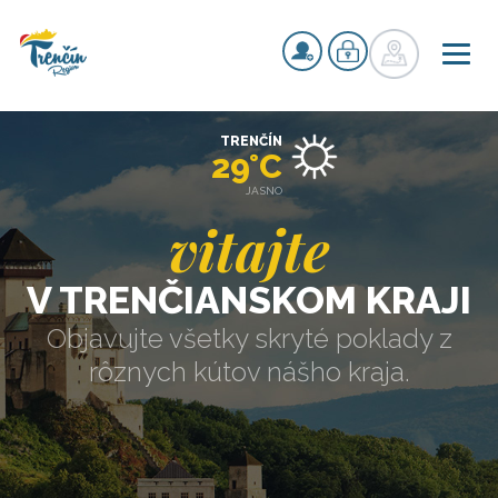
TRENČÍN
29°C
JASNO
vitajte
V TRENČIANSKOM KRAJI
Objavujte všetky skryté poklady z
rôznych kútov nášho kraja.