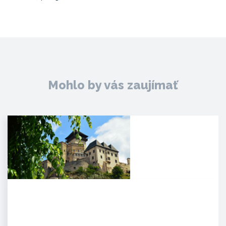
Mohlo by vás zaujímať
Trenčiansky hrad
HISTÓRIA. Na mieste dnešného
hradu stálo v období Veľkej
Moravy hradisko ako správne…