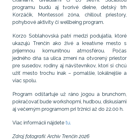
programu budú aj tvorivé dielne, detský trh
Korzáčik, Montessori zóna, chillout priestory,
pohybové aktivity či wellbeing program.
Korzo Soblahovská patrí medzi podujatia, ktoré
ukazujú Trenčín ako živé a kreatívne mesto s
príjemnou komunitnou atmosférou. Počas
jedného dňa sa ulica zmení na otvorený priestor
pre susedov, rodiny aj návštevníkov, ktorí si chcú
užiť mesto trochu inak – pomalšie, lokálnejšie a
viac spolu.
Program odštartuje už ráno jogou a brunchom,
pokračovať bude workshopmi, hudbou, diskusiami
aj večerným programom pri tržnici až do 22.00 h.
Viac informácií nájdete
tu.
Zdroj fotografií: Archív Trenčín 2026