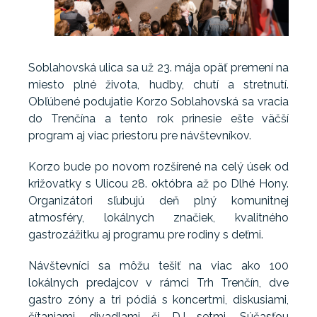
Soblahovská ulica sa už 23. mája opäť premení na
miesto plné života, hudby, chutí a stretnutí.
Obľúbené podujatie Korzo Soblahovská sa vracia
do Trenčína a tento rok prinesie ešte väčší
program aj viac priestoru pre návštevníkov.
Korzo bude po novom rozšírené na celý úsek od
križovatky s Ulicou 28. októbra až po Dlhé Hony.
Organizátori sľubujú deň plný komunitnej
atmosféry, lokálnych značiek, kvalitného
gastrozážitku aj programu pre rodiny s deťmi.
Návštevníci sa môžu tešiť na viac ako 100
lokálnych predajcov v rámci Trh Trenčín, dve
gastro zóny a tri pódiá s koncertmi, diskusiami,
čítaniami, divadlami či DJ setmi. Súčasťou