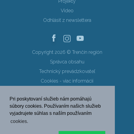
Projekty
Video
Odhlásiť z newslettera
Copyright 2026 © Trenčín región
Správca obsahu
Technický prevádzkovateľ
Cookies - viac informácií
Obchodné podmienky
Pri poskytovaní služieb nám pomáhajú
Ochrana osobných údajov
súbory cookies. Používaním našich služieb
vyjadrujete súhlas s naším používaním
SK
EN
DE
PL
cookies.
FR
RU
HU
UK