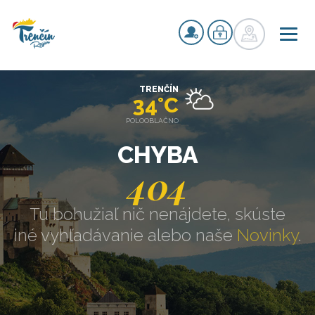
TRENČÍN
34°C
POLOOBLAČNO
CHYBA
404
Tu bohužiaľ nič nenájdete, skúste
iné vyhľadávanie alebo naše
Novinky
.