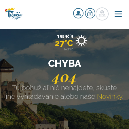
TRENČÍN
27°C
JASNO
CHYBA
404
Tu bohužiaľ nič nenájdete, skúste
iné vyhľadávanie alebo naše
Novinky
.