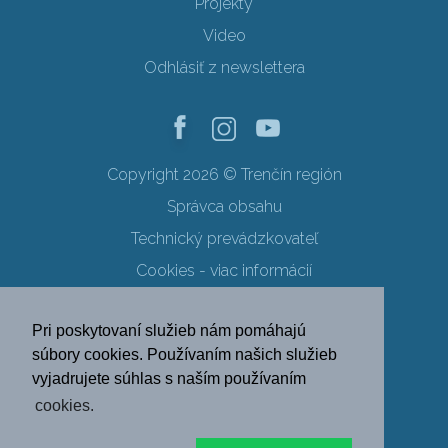
Projekty
Video
Odhlásiť z newslettera
Copyright 2026 © Trenčín región
Správca obsahu
Technický prevádzkovateľ
Cookies - viac informácií
Obchodné podmienky
Pri poskytovaní služieb nám pomáhajú
Ochrana osobných údajov
súbory cookies. Používaním našich služieb
vyjadrujete súhlas s naším používaním
SK
EN
DE
PL
cookies.
FR
RU
HU
UK