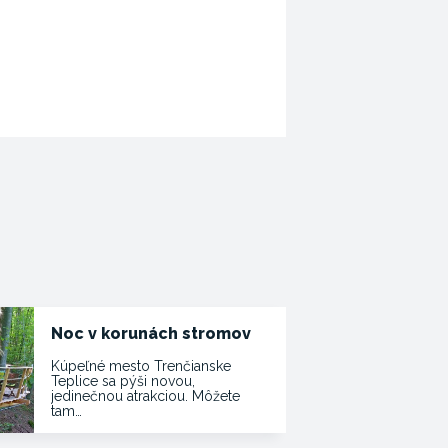
Noc v korunách stromov
Kúpeľné mesto Trenčianske
Teplice sa pýši novou,
jedinečnou atrakciou. Môžete
tam…