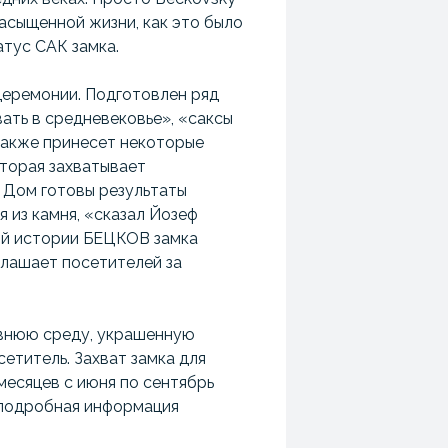
асыщенной жизни, как это было
атус САК замка.
церемонии. Подготовлен ряд
ать в средневековье», «саксы
 также принесет некоторые
оторая захватывает
 Дом готовы результаты
я из камня, «сказал Йозеф
ой истории БЕЦКОВ замка
глашает посетителей за
евнюю среду, украшенную
етитель. Захват замка для
 месяцев с июня по сентябрь
е подробная информация