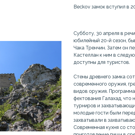
Beckov замок вступил в 2
Субботу, 30 апреля в ре
юбилейный 20-й сезон, б
Чака Тренчин. Затем он п
Кастеллан к ним в следую
доступны для туристов.
Стены древнего замка сот
современного оружия, гре
видов оружия. Программа 
фехтования Галахад, что
турниров и захватывающи
молодые гости были перед
захватывали в захватываю
Современная кухня со сто
приготовление пищи в сре