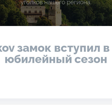
уголков нашего региона.
ov замок вступил в
юбилейный сезон