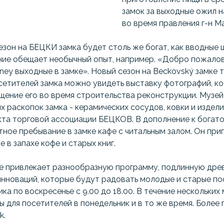
замок за выходные ожил н
во время правления г-н М
зон на БЕЦКИ замка будет столь же богат, как вводные 
ание обещает необычный опыт, например. «Добро пожалов
ney выходные в замке». Новый сезон на Beckovský замке
сетителей замка можно увидеть выставку фотографий, к
щение его во время строительства реконструкции. Музей
 раскопок замка - керамических сосудов, ковки и издели
кта торговой ассоциации БЕЦКОВ. В дополнение к богат
ное пребывание в замке кафе с читальным залом. Он при
 в запахе кофе и старых книг.
не привлекает разнообразную программу, подлинную др
нноваций, которые будут радовать молодые и старые пос
ка по воскресенье с 9.00 до 18.00. В течение нескольких
 для посетителей в понедельник и в то же время. Боле
k.