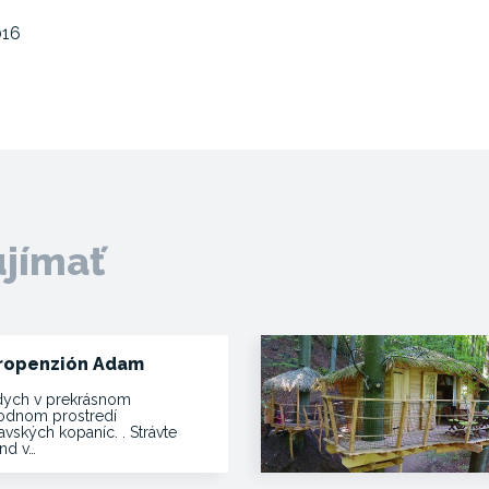
016
ujímať
ropenzión Adam
ych v prekrásnom
rodnom prostredí
vských kopaníc. . Strávte
end v…