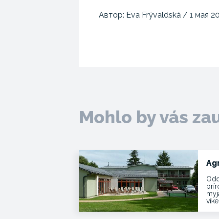
Автор: Eva Frývaldská / 1 мая 2
Mohlo by vás za
Ag
Odd
prí
myja
vík