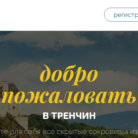
регист
добро
пожаловать
В ТРЕНЧИН
те для себя все скрытые сокровища из