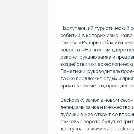
Наступающий туристический се
событий, в которых само назв
замок», «Рыцари неба» или «Ho
новости. «На нижнем дворе по
реконструкцию замка и превра
воздействия от археологических
Паметикки, руководитель прое
также предложит отдых и прият
приятные моменты, проведенные
Beckovský замок в новом сезо
легендами замка и множество и
публики в мае открыт со вторни
замковые ворота будут открыты
доступна на www.hrad-beckov.s