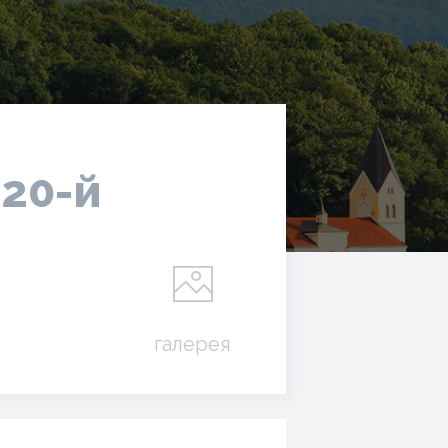
 20-й
галерея