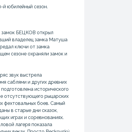
0-й юбилейный сезон.
чи замок БЕЦКОВ открыл
ывший владелец замка Матуша
ередал ключи от замка
щем сезоне охраняли замок и
ряс звук выстрела
мя саблями и других древних
подготовлена ​​исторического
 не отсутствующего рыцарских
х фехтовальных боев. Самый
аны в старые дни сказок,
щих играх и соревнованиях.
ловой лагеря показала
дних веках. Просто Beckovský