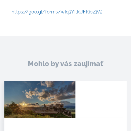
https://goo.gl/forms/wIq3YItkUFKipZjV2
Mohlo by vás zaujímať
Hrad Beckov