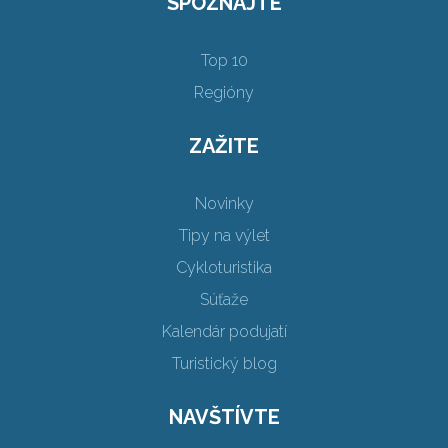
SPOZNAJTE
Top 10
Regióny
ZAŽITE
Novinky
Tipy na výlet
Cykloturistika
Súťaže
Kalendár podujatí
Turistický blog
NAVŠTÍVTE