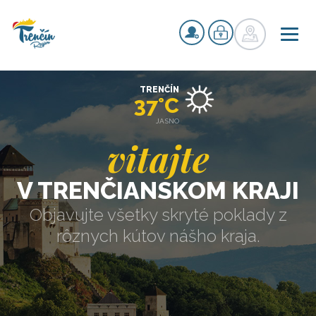
TRENČÍN
37°C
JASNO
vitajte
V TRENČIANSKOM KRAJI
Objavujte všetky skryté poklady z
rôznych kútov nášho kraja.