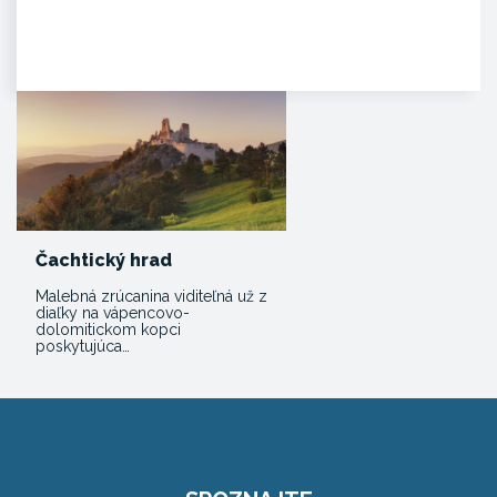
Dominantný a majestátny. Taký
je hrad Beckov. Vyrastá zo
skaly, je s ňou spätý ako sú s…
Čachtický hrad
Malebná zrúcanina viditeľná už z
diaľky na vápencovo-
dolomitickom kopci
poskytujúca…