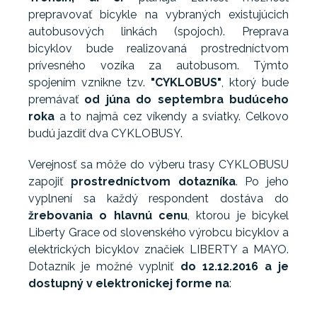
prepravovať bicykle na vybraných existujúcich
autobusových linkách (spojoch). Preprava
bicyklov bude realizovaná prostredníctvom
prívesného vozíka za autobusom. Týmto
spojením vznikne tzv.
"CYKLOBUS"
, ktorý bude
premávať
od júna do septembra budúceho
roka
a to najmä cez víkendy a sviatky. Celkovo
budú jazdiť dva CYKLOBUSY.
Verejnosť sa môže do výberu trasy CYKLOBUSU
zapojiť
prostredníctvom dotazníka
. Po jeho
vyplnení sa každý respondent dostáva do
žrebovania o hlavnú cenu
, ktorou je bicykel
Liberty Grace od slovenského výrobcu bicyklov a
elektrických bicyklov značiek LIBERTY a MAYO.
Dotazník je možné vyplniť
do 12.12.2016 a je
dostupný v elektronickej forme na
: