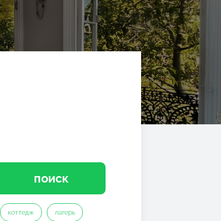
поиск
коттедж
лагерь