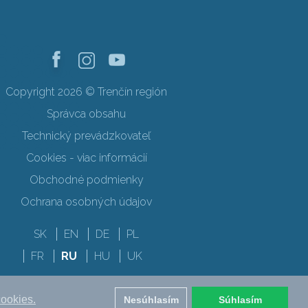
Copyright 2026 © Trenčín región
Správca obsahu
Technický prevádzkovateľ
Cookies - viac informácií
Obchodné podmienky
Ochrana osobných údajov
SK
EN
DE
PL
FR
RU
HU
UK
cookies.
Nesúhlasím
Súhlasím