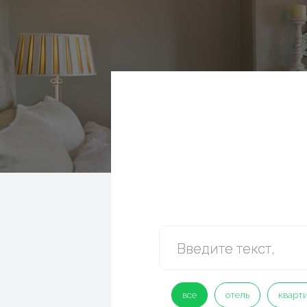
все
отель
кварт