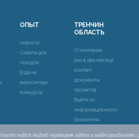
ОПЫТ
ТРЕНЧИН
ОБЛАСТЬ
новости
О компании
Советы для
раз в два месяца
поездок
контакт
Езда на
документы
м
велосипеде
проектов
конкурсы
Выйти из
информационного
бюллетеня
ívaním našich služieb vyjadrujete súhlas s naším používaním