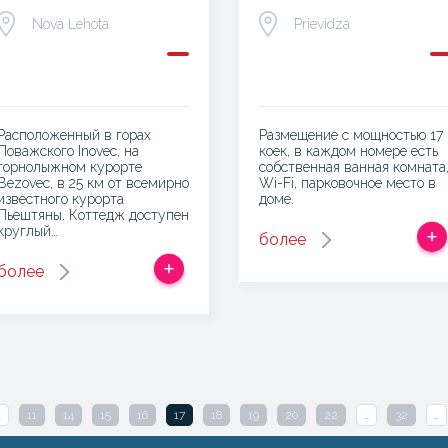
Nová Lehota
Prievidza
Расположенный в горах
Размещение с мощностью 17
Поважского Inovec, на
коек, в каждом номере есть
горнолыжном курорте
собственная ванная комната
Bezovec, в 25 км от всемирно
Wi-Fi, парковочное место в
известного курорта
доме.
Пьештяны. Коттедж доступен
круглый…
более
более
…
11
14
15
16
17
18
19
20
22
…
32
…