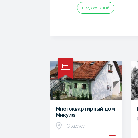
придорожный
Многоквартирный дом
Микула
Opatovce