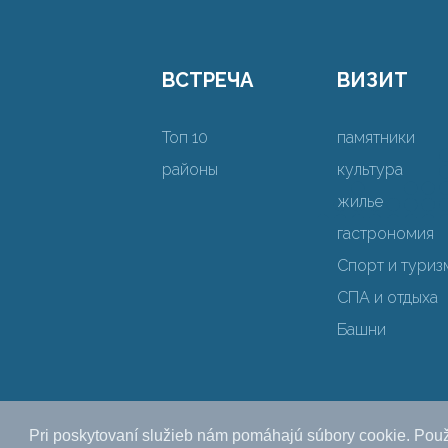
ВСТРЕЧА
ВИЗИТ
Топ 10
памятники
районы
культура
жилье
гастрономия
Спорт и туриз
СПА и отдыха
Башни
Pri poskytovaní služieb nám pomáhajú súbory cookie. Použ