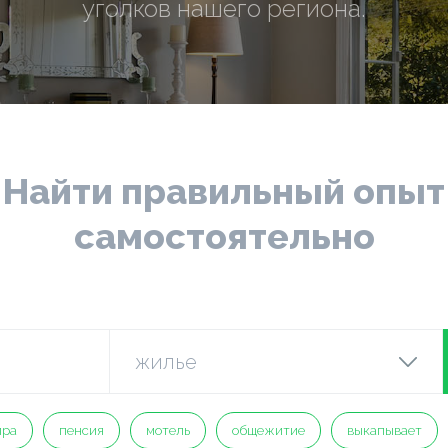
уголков нашего региона.
Найти правильный опыт
самостоятельно
ира
пенсия
мотель
общежитие
выкапывает