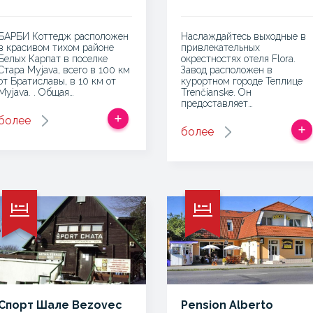
БАРБИ Коттедж расположен
Наслаждайтесь выходные в
в красивом тихом районе
привлекательных
Белых Карпат в поселке
окрестностях отеля Flora.
Стара Myjava, всего в 100 км
Завод расположен в
от Братиславы, в 10 км от
курортном городе Теплице
Myjava. . Общая…
Trenčianske. Он
предоставляет…
более
более
Спорт Шале Bezovec
Pension Alberto