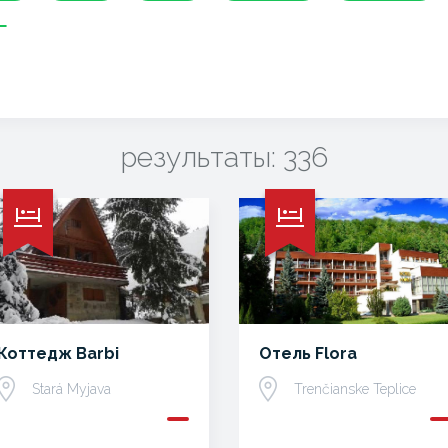
результаты: 336
Коттедж Barbi
Отель Flora
Stará Myjava
Trenčianske Teplice