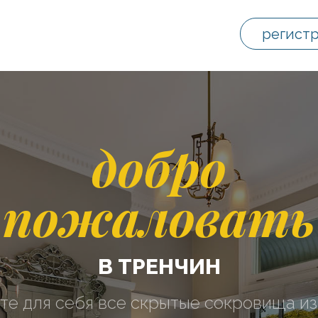
регист
добро
пожаловать
В ТРЕНЧИН
те для себя все скрытые сокровища из