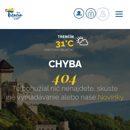
TRENČÍN
31°C
MIESTAMI OBLAČNO
CHYBA
404
Tu bohužiaľ nič nenájdete, skúste
iné vyhľadávanie alebo naše
Novinky
.