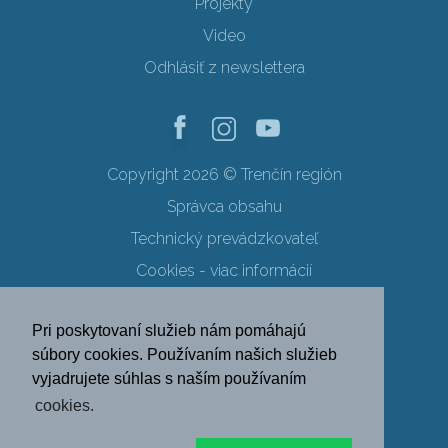
Projekty
Video
Odhlásiť z newslettera
Copyright 2026 © Trenčín región
Správca obsahu
Technický prevádzkovateľ
Cookies - viac informácií
Obchodné podmienky
Pri poskytovaní služieb nám pomáhajú
Ochrana osobných údajov
súbory cookies. Používaním našich služieb
vyjadrujete súhlas s naším používaním
SK
EN
DE
PL
cookies.
FR
RU
HU
UK