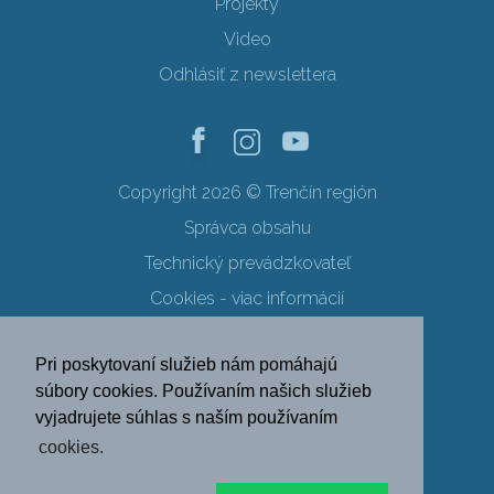
Projekty
Video
Odhlásiť z newslettera
Copyright 2026 © Trenčín región
Správca obsahu
Technický prevádzkovateľ
Cookies - viac informácií
Obchodné podmienky
Pri poskytovaní služieb nám pomáhajú
Ochrana osobných údajov
súbory cookies. Používaním našich služieb
vyjadrujete súhlas s naším používaním
SK
EN
DE
PL
cookies.
FR
RU
HU
UK