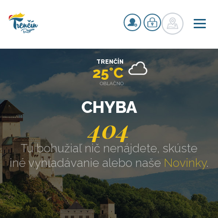
TRENČÍN
25°C
OBLAČNO
CHYBA
404
Tu bohužiaľ nič nenájdete, skúste
iné vyhľadávanie alebo naše
Novinky
.