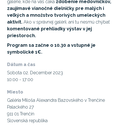
galérie, kde na vás čaká
zdobenie medovníčkov,
zaujímavé vianočné dielničky pre malých i
veľkých a množstvo tvorivých umeleckých
aktivít.
Ako v správnej galérii, ani tu nesmú chýbať
komentované prehliadky výstav v jej
priestoroch.
Program sa začne o 10.30 a vstupné je
symbolické 1€.
Dátum a čas
Sobota 02. December 2023
10:00 - 17:00
Miesto
Galéria Miloša Alexandra Bazovského v Trenčíne
Palackého 27
911 01 Trenčín
Slovenská republika