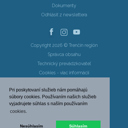
Dokumenty
Odhlásiť z newslettera
Copyright 2026 © Trenčín región
Správca obsahu
Technický prevádzkovateľ
Cookies - viac informácií
Obchodné podmienky
Pri poskytovaní služieb nám pomáhajú
Ochrana osobných údajov
súbory cookies. Používaním našich služieb
vyjadrujete súhlas s naším používaním
SK
EN
DE
PL
cookies.
FR
RU
HU
UK
Nesúhlasím
Súhlasím