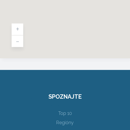
+
-
SPOZNAJTE
Top 10
Regióny