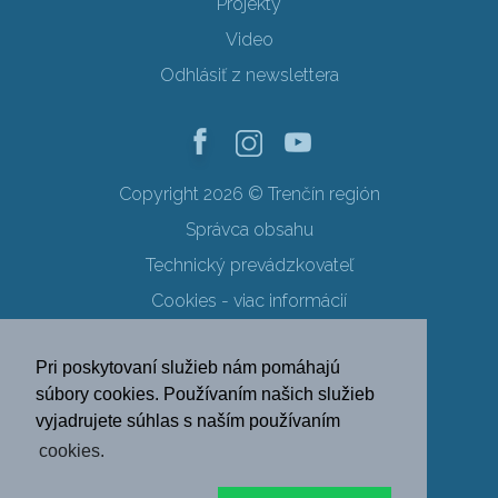
Projekty
Video
Odhlásiť z newslettera
Copyright 2026 © Trenčín región
Správca obsahu
Technický prevádzkovateľ
Cookies - viac informácií
Obchodné podmienky
Pri poskytovaní služieb nám pomáhajú
Ochrana osobných údajov
súbory cookies. Používaním našich služieb
vyjadrujete súhlas s naším používaním
SK
EN
DE
PL
cookies.
FR
RU
HU
UK