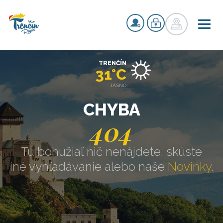
TRENČÍN
31°C
JASNO
CHYBA
404
Tu bohužiaľ nič nenájdete, skúste
iné vyhľadávanie alebo naše
Novinky
.