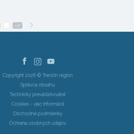
…
137
Copyright 2026 © Trenčín región
Správca obsahu
Technický prevádzkovateľ
Cookies - viac informácií
Obchodné podmienky
Ochrana osobných údajov