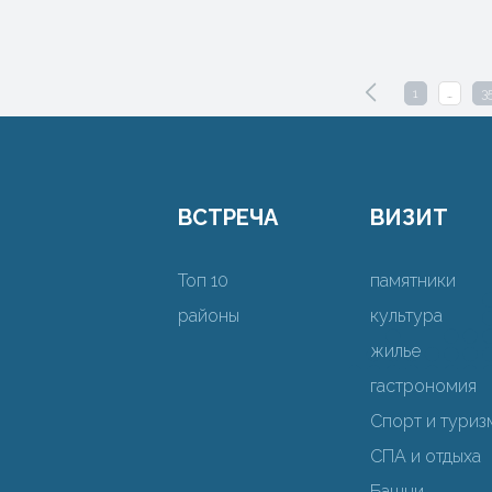
1
…
3
ВСТРЕЧА
ВИЗИТ
Топ 10
памятники
районы
культура
жилье
гастрономия
Спорт и туриз
СПА и отдыха
Башни