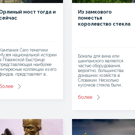
Орлиный мост тогда и
Из замкового
сейчас
поместья
королевство стекла
Кампания Čaro тематики
Музея национальной истории
Бокалы для вина или
в Поважской Быстрице,
шампанского являются
представляющая наиболее
частью оборудования,
интересные коллекции из его
вероятно, большинства
фондов, представляет в…
домашних хозяйств в
Словакии. Несколько
кусочков стекла были…
более
более