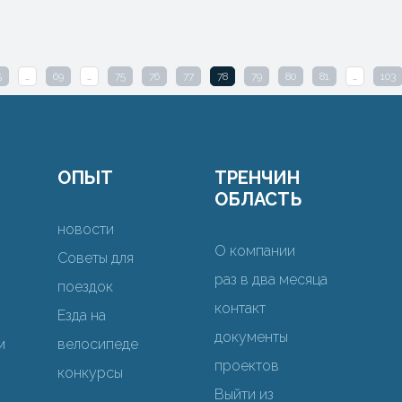
5
…
69
…
75
76
77
78
79
80
81
…
103
ОПЫТ
ТРЕНЧИН
ОБЛАСТЬ
новости
О компании
Советы для
раз в два месяца
поездок
контакт
Езда на
документы
м
велосипеде
проектов
конкурсы
Выйти из