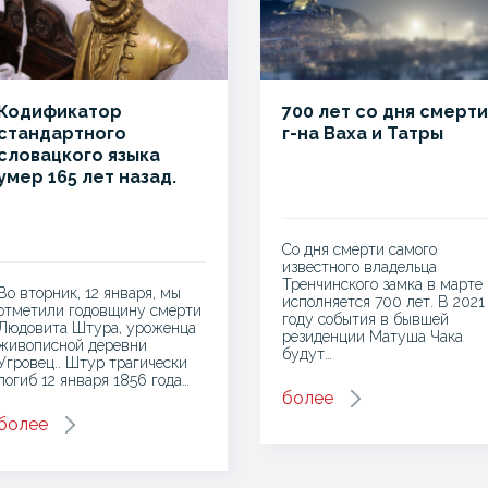
Кодификатор
700 лет со дня смерти
стандартного
г-на Ваха и Татры
словацкого языка
умер 165 лет назад.
Со дня смерти самого
известного владельца
Тренчинского замка в марте
Во вторник, 12 января, мы
исполняется 700 лет. В 2021
отметили годовщину смерти
году события в бывшей
Людовита Штура, уроженца
резиденции Матуша Чака
живописной деревни
будут…
Угровец.. Штур трагически
погиб 12 января 1856 года…
более
более