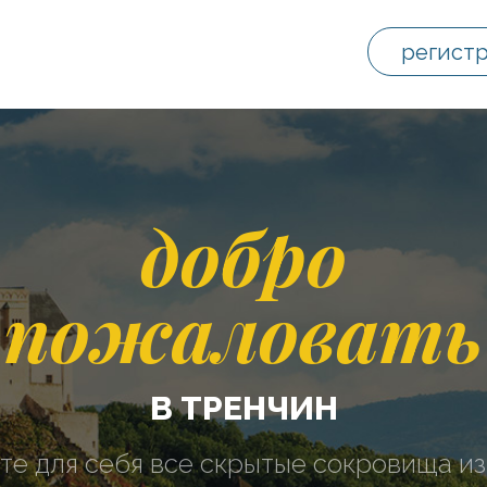
регист
добро
пожаловать
В ТРЕНЧИН
те для себя все скрытые сокровища из