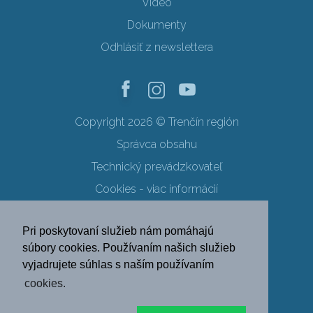
Video
Dokumenty
Odhlásiť z newslettera
Copyright 2026 © Trenčín región
Správca obsahu
Technický prevádzkovateľ
Cookies - viac informácií
Obchodné podmienky
Pri poskytovaní služieb nám pomáhajú
Ochrana osobných údajov
súbory cookies. Používaním našich služieb
vyjadrujete súhlas s naším používaním
SK
EN
DE
PL
cookies.
FR
RU
HU
UK