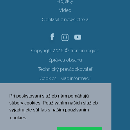
Projekty
Video
Odhlásiť z newslettera
Copyright 2026 © Trenčín región
Správca obsahu
Technický prevádzkovateľ
Cookies - viac informácií
Obchodné podmienky
Pri poskytovaní služieb nám pomáhajú
Ochrana osobných údajov
súbory cookies. Používaním našich služieb
vyjadrujete súhlas s naším používaním
SK
EN
DE
PL
cookies.
FR
RU
HU
UK