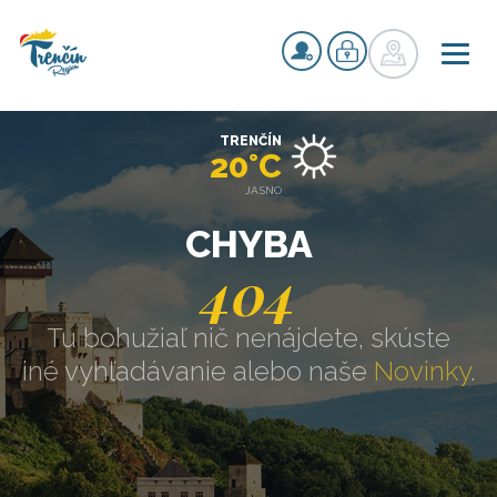
TRENČÍN
20°C
JASNO
CHYBA
404
Tu bohužiaľ nič nenájdete, skúste
iné vyhľadávanie alebo naše
Novinky
.