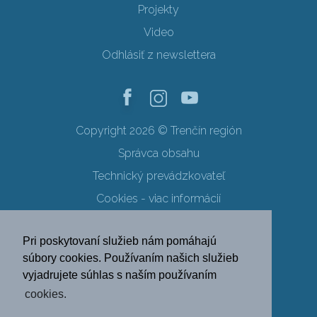
Projekty
Video
Odhlásiť z newslettera
Copyright 2026 © Trenčín región
Správca obsahu
Technický prevádzkovateľ
Cookies - viac informácií
Obchodné podmienky
Pri poskytovaní služieb nám pomáhajú
Ochrana osobných údajov
súbory cookies. Používaním našich služieb
vyjadrujete súhlas s naším používaním
SK
EN
DE
PL
cookies.
FR
RU
HU
UK