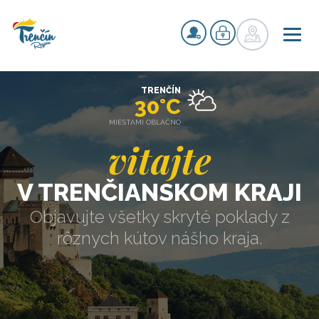
TRENČÍN
30°C
MIESTAMI OBLAČNO
vitajte
V TRENČIANSKOM KRAJI
Objavujte všetky skryté poklady z
rôznych kútov nášho kraja.