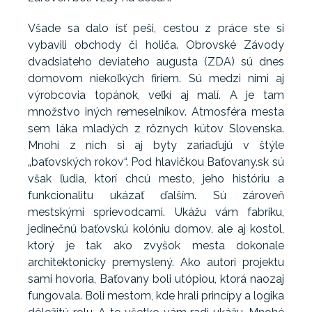
Všade sa dalo ísť peši, cestou z práce ste si
vybavili obchody či holiča. Obrovské Závody
dvadsiateho deviateho augusta (ZDA) sú dnes
domovom niekoľkých firiem. Sú medzi nimi aj
výrobcovia topánok, veľkí aj malí. A je tam
množstvo iných remeselníkov. Atmosféra mesta
sem láka mladých z rôznych kútov Slovenska.
Mnohí z nich si aj byty zariaďujú v štýle
„baťovských rokov“. Pod hlavičkou Baťovany.sk sú
však ľudia, ktorí chcú mesto, jeho históriu a
funkcionalitu ukázať ďalším. Sú zároveň
mestskými sprievodcami. Ukážu vám fabriku,
jedinečnú baťovskú kolóniu domov, ale aj kostol,
ktorý je tak ako zvyšok mesta dokonale
architektonicky premyslený. Ako autori projektu
sami hovoria, Baťovany boli utópiou, ktorá naozaj
fungovala. Boli mestom, kde hrali princípy a logika