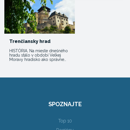
Trenčiansky hrad
HISTÓRIA. Na mieste dnešného
hradu stálo v období Veľkej
Moravy hradisko ako správne…
SPOZNAJTE
Top 10