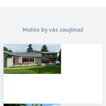
Mohlo by vás zaujímať
Agropenzión Adam
Oddych v prekrásnom
prírodnom prostredí
myjavských kopaníc. . Strávte
víkend v…