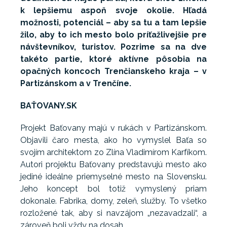
k lepšiemu aspoň svoje okolie. Hľadá
možnosti, potenciál – aby sa tu a tam lepšie
žilo, aby to ich mesto bolo príťažlivejšie pre
návštevníkov, turistov. Pozrime sa na dve
takéto partie, ktoré aktívne pôsobia na
opačných koncoch Trenčianskeho kraja – v
Partizánskom a v Trenčíne.
BAŤOVANY.SK
Projekt Baťovany majú v rukách v Partizánskom.
Objavili čaro mesta, ako ho vymyslel Baťa so
svojím architektom zo Zlína Vladimírom Karfíkom.
Autori projektu Baťovany predstavujú mesto ako
jediné ideálne priemyselné mesto na Slovensku.
Jeho koncept bol totiž vymyslený priam
dokonale. Fabrika, domy, zeleň, služby. To všetko
rozložené tak, aby si navzájom „nezavadzali“, a
zároveň boli vždy na dosah.