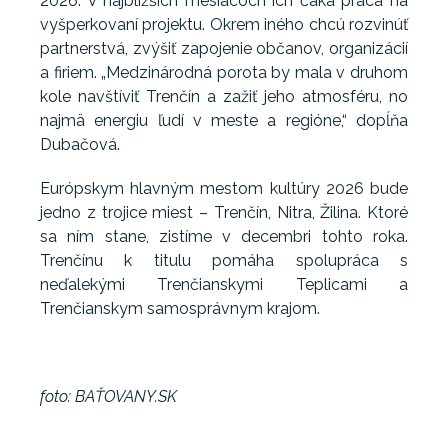
2026. V najbližších mesiacoch ich čaká práca na
vyšperkovaní projektu. Okrem iného chcú rozvinúť
partnerstvá, zvýšiť zapojenie občanov, organizácií
a firiem. „Medzinárodná porota by mala v druhom
kole navštíviť Trenčín a zažiť jeho atmosféru, no
najmä energiu ľudí v meste a regióne,“ dopĺňa
Dubačová.
Európskym hlavným mestom kultúry 2026 bude
jedno z trojice miest – Trenčín, Nitra, Žilina. Ktoré
sa ním stane, zistíme v decembri tohto roka.
Trenčínu k titulu pomáha spolupráca s
neďalekými Trenčianskymi Teplicami a
Trenčianskym samosprávnym krajom.
foto: BAŤOVANY.SK