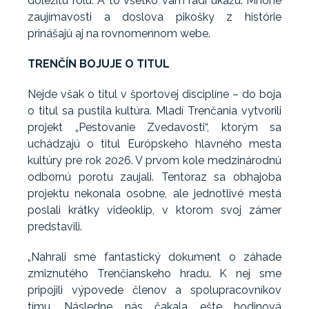
dôležitú rolu. A to všetko vám radi ukážu. Mnohé
zaujímavosti a doslova pikošky z histórie
prinášajú aj na rovnomennom webe.
TRENČÍN BOJUJE O TITUL
Nejde však o titul v športovej disciplíne – do boja
o titul sa pustila kultúra. Mladí Trenčania vytvorili
projekt „Pestovanie Zvedavosti“, ktorým sa
uchádzajú o titul Európskeho hlavného mesta
kultúry pre rok 2026. V prvom kole medzinárodnú
odbornú porotu zaujali. Tentoraz sa obhajoba
projektu nekonala osobne, ale jednotlivé mestá
poslali krátky videoklip, v ktorom svoj zámer
predstavili.
„Nahrali sme fantastický dokument o záhade
zmiznutého Trenčianskeho hradu. K nej sme
pripojili výpovede členov a spolupracovníkov
tímu. Následne nás čakala ešte hodinová