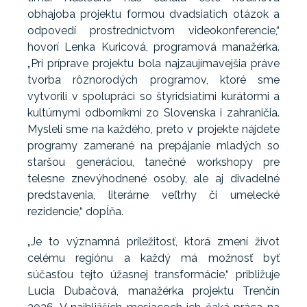
obhajoba projektu formou dvadsiatich otázok a
odpovedí prostredníctvom videokonferencie,“
hovorí Lenka Kuricová, programová manažérka.
„Pri príprave projektu bola najzaujímavejšia práve
tvorba rôznorodých programov, ktoré sme
vytvorili v spolupráci so štyridsiatimi kurátormi a
kultúrnymi odborníkmi zo Slovenska i zahraničia.
Mysleli sme na každého, preto v projekte nájdete
programy zamerané na prepájanie mladých so
staršou generáciou, tanečné workshopy pre
telesne znevýhodnené osoby, ale aj divadelné
predstavenia, literárne veľtrhy či umelecké
rezidencie,“ dopĺňa.
„Je to významná príležitosť, ktorá zmení život
celému regiónu a každý má možnosť byť
súčasťou tejto úžasnej transformácie,“ približuje
Lucia Dubačová, manažérka projektu Trenčín