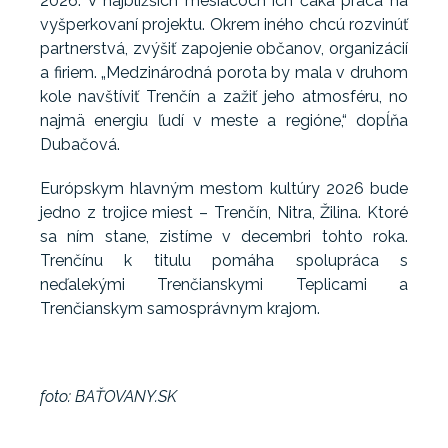
2026. V najbližších mesiacoch ich čaká práca na
vyšperkovaní projektu. Okrem iného chcú rozvinúť
partnerstvá, zvýšiť zapojenie občanov, organizácií
a firiem. „Medzinárodná porota by mala v druhom
kole navštíviť Trenčín a zažiť jeho atmosféru, no
najmä energiu ľudí v meste a regióne,“ dopĺňa
Dubačová.
Európskym hlavným mestom kultúry 2026 bude
jedno z trojice miest – Trenčín, Nitra, Žilina. Ktoré
sa ním stane, zistíme v decembri tohto roka.
Trenčínu k titulu pomáha spolupráca s
neďalekými Trenčianskymi Teplicami a
Trenčianskym samosprávnym krajom.
foto: BAŤOVANY.SK