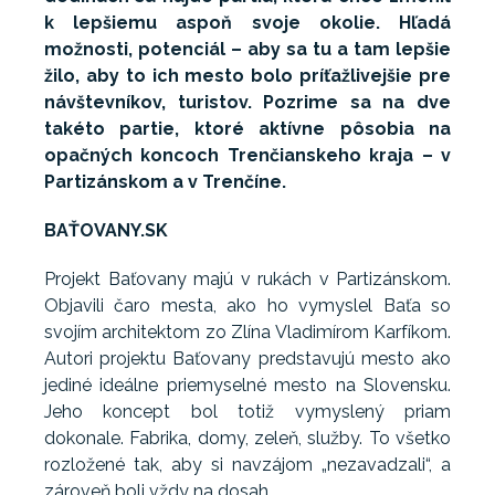
k lepšiemu aspoň svoje okolie. Hľadá
možnosti, potenciál – aby sa tu a tam lepšie
žilo, aby to ich mesto bolo príťažlivejšie pre
návštevníkov, turistov. Pozrime sa na dve
takéto partie, ktoré aktívne pôsobia na
opačných koncoch Trenčianskeho kraja – v
Partizánskom a v Trenčíne.
BAŤOVANY.SK
Projekt Baťovany majú v rukách v Partizánskom.
Objavili čaro mesta, ako ho vymyslel Baťa so
svojím architektom zo Zlína Vladimírom Karfíkom.
Autori projektu Baťovany predstavujú mesto ako
jediné ideálne priemyselné mesto na Slovensku.
Jeho koncept bol totiž vymyslený priam
dokonale. Fabrika, domy, zeleň, služby. To všetko
rozložené tak, aby si navzájom „nezavadzali“, a
zároveň boli vždy na dosah.