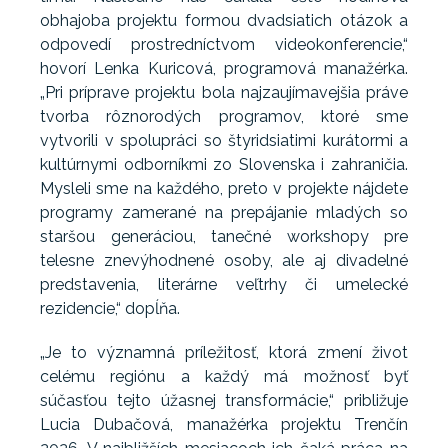
obhajoba projektu formou dvadsiatich otázok a
odpovedí prostredníctvom videokonferencie,“
hovorí Lenka Kuricová, programová manažérka.
„Pri príprave projektu bola najzaujímavejšia práve
tvorba rôznorodých programov, ktoré sme
vytvorili v spolupráci so štyridsiatimi kurátormi a
kultúrnymi odborníkmi zo Slovenska i zahraničia.
Mysleli sme na každého, preto v projekte nájdete
programy zamerané na prepájanie mladých so
staršou generáciou, tanečné workshopy pre
telesne znevýhodnené osoby, ale aj divadelné
predstavenia, literárne veľtrhy či umelecké
rezidencie,“ dopĺňa.
„Je to významná príležitosť, ktorá zmení život
celému regiónu a každý má možnosť byť
súčasťou tejto úžasnej transformácie,“ približuje
Lucia Dubačová, manažérka projektu Trenčín