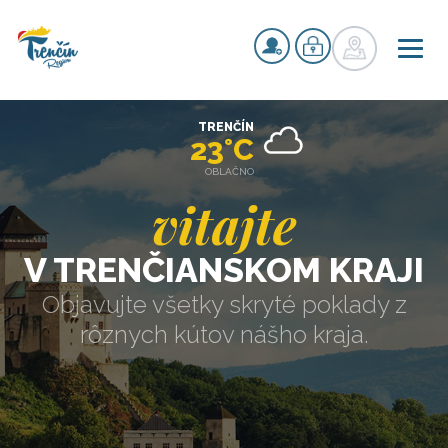
TRENČÍN
23°C
OBLAČNO
vitajte
V TRENČIANSKOM KRAJI
Objavujte všetky skryté poklady z
rôznych kútov nášho kraja.