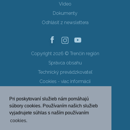
Video
Dokumenty
Odhlásiť z newslettera
Copyright 2026 © Trenčín región
Správca obsahu
Technický prevádzkovateľ
Cookies - viac informácií
Obchodné podmienky
Pri poskytovaní služieb nám pomáhajú
Ochrana osobných údajov
súbory cookies. Používaním našich služieb
vyjadrujete súhlas s naším používaním
SK
EN
DE
PL
cookies.
FR
RU
HU
UK