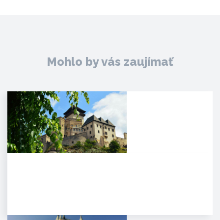
Mohlo by vás zaujímať
Trenčiansky hrad
HISTÓRIA. Na mieste dnešného
hradu stálo v období Veľkej
Moravy hradisko ako správne…