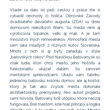
Všade sa dalo ísť peši, cestou z práce ste si
vybavili obchody či holiča. Obrovské Závody
dvadsiateho deviateho augusta (ZDA) sú dnes
domovom niekoľkých firiem. Sú medzi nimi aj
výrobcovia topánok, veľkí aj malí. A je tam
množstvo iných remeselníkov. Atmosféra mesta
sem láka mladých z rôznych kútov Slovenska.
Mnohí z nich si aj byty zariaďujú v štýle
„baťovských rokov“. Pod hlavičkou Baťovany.sk sú
však ľudia, ktorí chcú mesto, jeho históriu a
funkcionalitu ukázať ďalším. Sú zároveň
mestskými sprievodcami. Ukážu vám fabriku,
jedinečnú baťovskú kolóniu domov, ale aj kostol,
ktorý je tak ako zvyšok mesta dokonale
architektonicky premyslený. Ako autori projektu
sami hovoria, Baťovany boli utópiou, ktorá naozaj
fungovala. Boli mestom, kde hrali princípy a logika