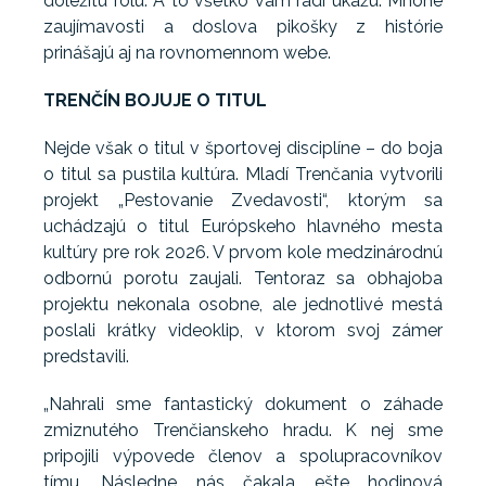
dôležitú rolu. A to všetko vám radi ukážu. Mnohé
zaujímavosti a doslova pikošky z histórie
prinášajú aj na rovnomennom webe.
TRENČÍN BOJUJE O TITUL
Nejde však o titul v športovej disciplíne – do boja
o titul sa pustila kultúra. Mladí Trenčania vytvorili
projekt „Pestovanie Zvedavosti“, ktorým sa
uchádzajú o titul Európskeho hlavného mesta
kultúry pre rok 2026. V prvom kole medzinárodnú
odbornú porotu zaujali. Tentoraz sa obhajoba
projektu nekonala osobne, ale jednotlivé mestá
poslali krátky videoklip, v ktorom svoj zámer
predstavili.
„Nahrali sme fantastický dokument o záhade
zmiznutého Trenčianskeho hradu. K nej sme
pripojili výpovede členov a spolupracovníkov
tímu. Následne nás čakala ešte hodinová