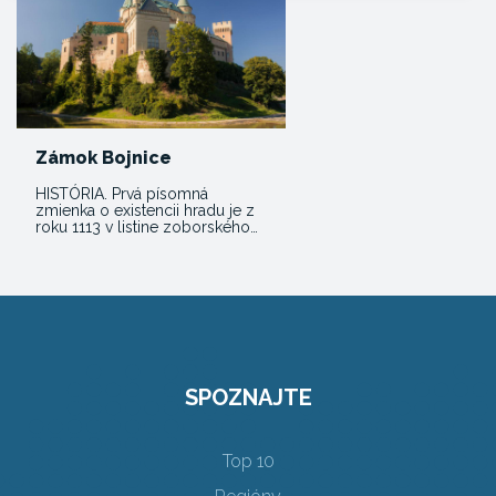
Zámok Bojnice
HISTÓRIA. Prvá písomná
zmienka o existencii hradu je z
roku 1113 v listine zoborského…
SPOZNAJTE
Top 10