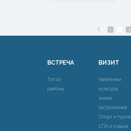
1
…
3
ВСТРЕЧА
ВИЗИТ
Топ 10
памятники
районы
культура
жилье
гастрономия
Спорт и туриз
СПА и отдыха