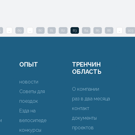
5
…
69
…
80
81
82
83
84
85
86
…
103
ОПЫТ
ТРЕНЧИН
ОБЛАСТЬ
новости
О компании
Советы для
раз в два месяца
поездок
контакт
Езда на
документы
м
велосипеде
проектов
конкурсы