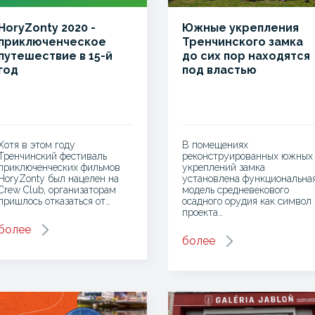
HoryZonty 2020 -
Южные укрепления
приключенческое
Тренчинского замка
путешествие в 15-й
до сих пор находятся
год
под властью
требушета.
Хотя в этом году
В помещениях
Тренчинский фестиваль
реконструированных южных
приключенческих фильмов
укреплений замка
HoryZonty был нацелен на
установлена функциональна
Crew Club, организаторам
модель средневекового
пришлось отказаться от…
осадного орудия как символ
проекта…
более
более