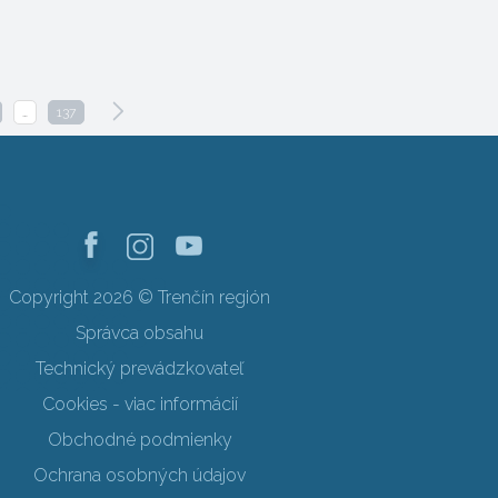
…
137
Copyright 2026 © Trenčín región
Správca obsahu
Technický prevádzkovateľ
Cookies - viac informácií
Obchodné podmienky
Ochrana osobných údajov