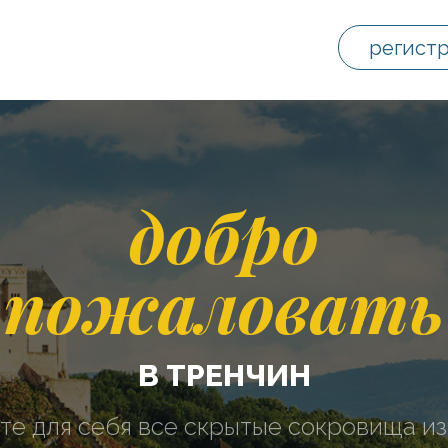
регист
добро
пожаловать
В ТРЕНЧИН
те для себя все скрытые сокровища из