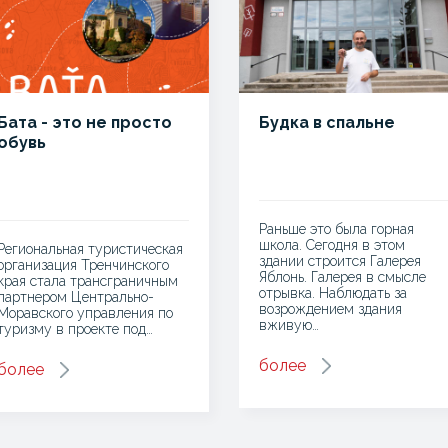
Бата - это не просто
Будка в спальне
обувь
Раньше это была горная
школа. Сегодня в этом
Региональная туристическая
здании строится Галерея
организация Тренчинского
Яблонь. Галерея в смысле
края стала трансграничным
отрывка. Наблюдать за
партнером Центрально-
возрождением здания
Моравского управления по
вживую…
туризму в проекте под…
более
более