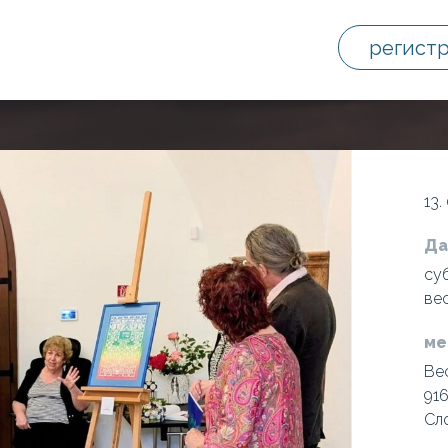
регист
13.
Да
суб
ве
ме
Be
91
Сл