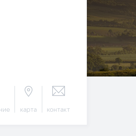
ние
карта
контакт