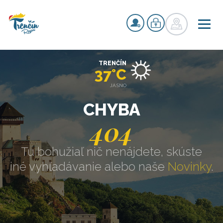
TRENČÍN
37°C
JASNO
CHYBA
404
Tu bohužiaľ nič nenájdete, skúste
iné vyhľadávanie alebo naše
Novinky
.