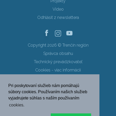
Projekty
Video
Odhlásiť z newslettera
Copyright 2026 © Trenčín región
Správca obsahu
Technický prevádzkovateľ
Cookies - viac informácií
Obchodné podmienky
Pri poskytovaní služieb nám pomáhajú
Ochrana osobných údajov
súbory cookies. Používaním našich služieb
vyjadrujete súhlas s naším používaním
SK
EN
DE
PL
cookies.
FR
RU
HU
UK