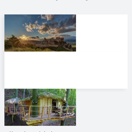
Hrad Beckov
Dominantný a majestátny. Taký
je hrad Beckov. Vyrastá zo
skaly, je s ňou spätý ako sú s…