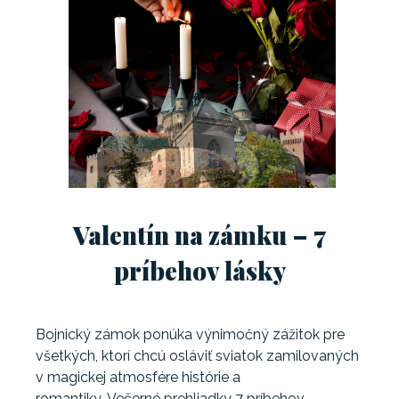
Valentín na zámku – 7
príbehov lásky
Bojnický zámok ponúka výnimočný zážitok pre
všetkých, ktorí chcú osláviť sviatok zamilovaných
v magickej atmosfére histórie a
romantiky. Večerné prehliadky 7 príbehov