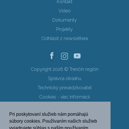
Kontakt
Video
Dokumenty
Projekty
Odhlásiť z newslettera
Copyright 2026 © Trenčín región
Správca obsahu
Technický prevádzkovateľ
Cookies - viac informácií
Obchodné podmienky
Pri poskytovaní služieb nám pomáhajú
Ochrana osobných údajov
súbory cookies. Používaním našich služieb
vyjadrujete súhlas s naším používaním
SK
EN
DE
PL