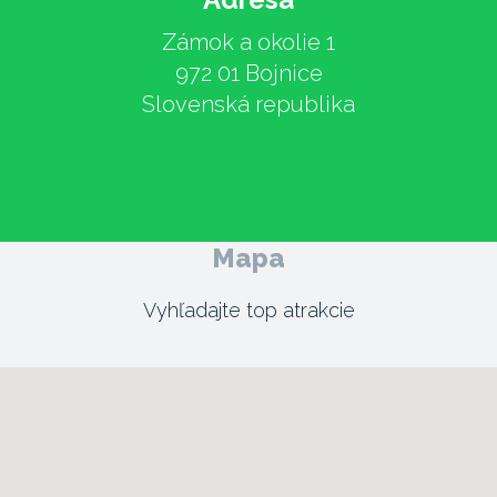
Zámok a okolie 1
972 01 Bojnice
Slovenská republika
Mapa
Vyhľadajte top atrakcie