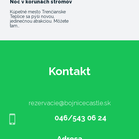
Noc v korunách stromov
Kúpeľné mesto Trenčianske
Teplice sa pýši novou,
jedinečnou atrakciou. Môžete
tam…
Kontakt
rezervacie@bojnicecastle.sk
046/543 06 24
Adresa