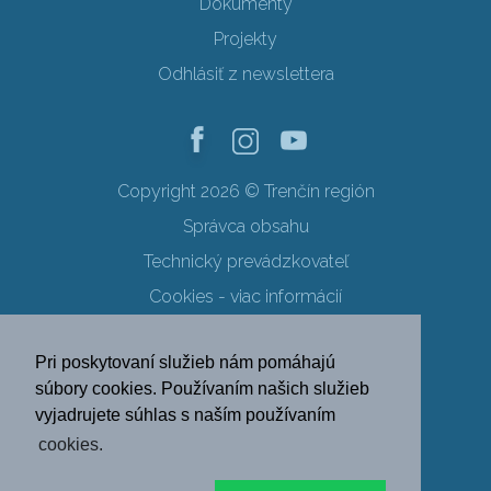
Dokumenty
Projekty
Odhlásiť z newslettera
Copyright 2026 © Trenčín región
Správca obsahu
Technický prevádzkovateľ
Cookies - viac informácií
Obchodné podmienky
Pri poskytovaní služieb nám pomáhajú
Ochrana osobných údajov
súbory cookies. Používaním našich služieb
vyjadrujete súhlas s naším používaním
SK
EN
DE
PL
cookies.
FR
RU
HU
UK