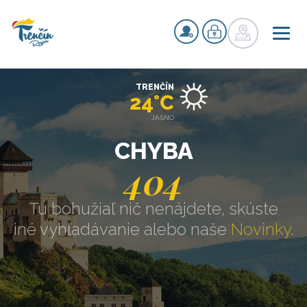
TRENČÍN
24°C
JASNO
CHYBA
404
Tu bohužiaľ nič nenájdete, skúste
iné vyhľadávanie alebo naše
Novinky
.