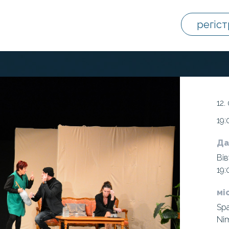
регіст
12.
19:
Да
Вів
19:
мі
Sp
Ni