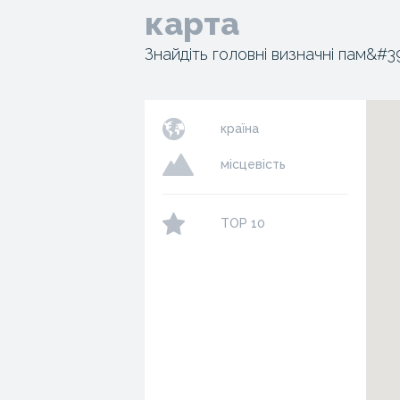
карта
Знайдіть головні визначні пам&#3
країна
місцевість
TOP 10