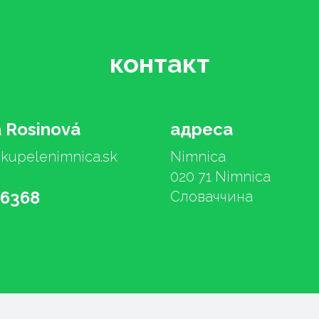
контакт
 Rosinová
адреса
@kupelenimnica.sk
Nimnica
020 71 Nimnica
26368
Словаччина