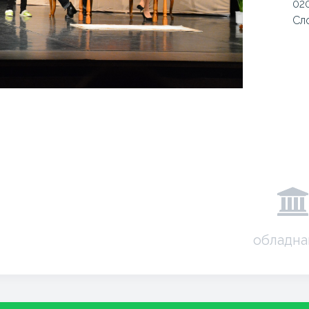
020
Сл
обладна