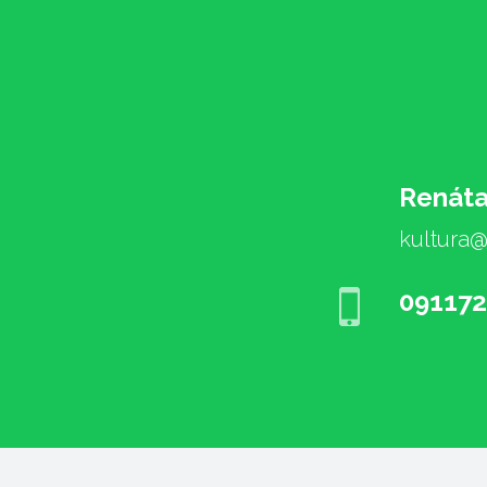
Renáta
kultura
09117