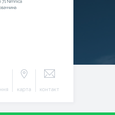
 71 Nimnica
оваччина
ння
карта
контакт