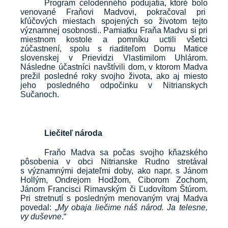
Program celodenného podujatia, ktoré bolo
venované Fraňovi Madvovi, pokračoval pri
kľúčových miestach spojených so životom tejto
významnej osobnosti.. Pamiatku Fraňa Madvu si pri
miestnom kostole a pomníku uctili všetci
zúčastnení, spolu s riaditeľom Domu Matice
slovenskej v Prievidzi Vlastimilom Uhlárom.
Následne účastníci navštívili dom, v ktorom Madva
prežil posledné roky svojho života, ako aj miesto
jeho posledného odpočinku v Nitrianskych
Sučanoch.
Liečiteľ národa
Fraňo Madva sa počas svojho kňazského
pôsobenia v obci Nitrianske Rudno stretával
s významnými dejateľmi doby, ako napr. s Jánom
Hollým, Ondrejom Hodžom, C
iborom Zochom,
Jánom Francisci Rimavským či Ľudovítom Štúrom.
Pri stretnutí s posledným menovaným vraj Madva
povedal: „
My obaja liečime náš národ. Ja telesne,
vy duševne
.“