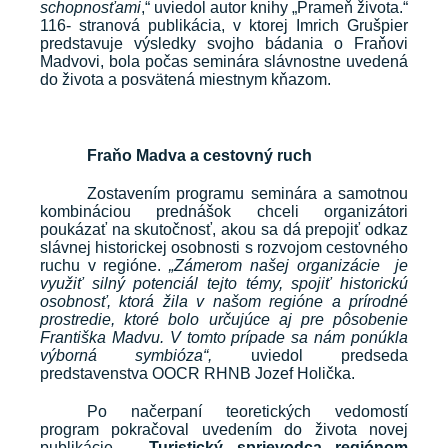
schopnosťami
,“ uviedol autor knihy „Prameň života.“
116- stranová publikácia, v ktorej Imrich Grušpier
predstavuje výsledky svojho bádania o Fraňovi
Madvovi, bola počas seminára slávnostne uvedená
do života a posvätená miestnym kňazom.
Fraňo Madva a cestovný ruch
Zostavením programu seminára a samotnou
kombináciou prednášok chceli organizátori
poukázať na skutočnosť, akou sa dá prepojiť odkaz
slávnej historickej osobnosti s rozvojom cestovného
ruchu v regióne.
„Zámerom našej organizácie je
využiť silný potenciál tejto témy, spojiť historickú
osobnosť, ktorá žila v našom regióne a prírodné
prostredie, ktoré bolo určujúce aj pre pôsobenie
Františka Madvu. V tomto prípade sa nám ponúkla
výborná symbióza“,
uviedol predseda
predstavenstva OOCR RHNB Jozef Holička.
Po načerpaní teoretických vedomostí
program pokračoval uvedením do života novej
publikácie –
Turistický sprievodca regiónom