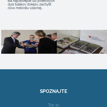
Iba najcitlivejšie uši poetických
duší tulákov dokážu zachytiť
clivú melódiu vzácnej…
SPOZNAJTE
Top 10