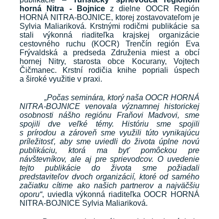
horná Nitra - Bojnice
z dielne OOCR Región
HORNÁ NITRA-BOJNICE, ktorej zostavovateľom je
Sylvia Maliariková. Krstnými rodičmi publikácie sa
stali výkonná riaditeľka krajskej organizácie
cestovného ruchu (KOCR) Trenčín región Eva
Frývaldská a predseda Združenia miest a obcí
hornej Nitry, starosta obce Kocurany, Vojtech
Čičmanec. Krstní rodičia knihe popriali úspech
a široké využitie v praxi.
„Počas seminára, ktorý naša OOCR HORNÁ
NITRA-BOJNICE venovala významnej historickej
osobnosti nášho regiónu Fraňovi Madvovi, sme
spojili dve veľké témy. Históriu sme spojili
s prírodou a zároveň sme využili túto vynikajúcu
príležitosť, aby sme uviedli do života úplne novú
publikáciu, ktorá ma byť pomôckou pre
návštevníkov, ale aj pre sprievodcov. O uvedenie
tejto publikácie do života sme požiadali
predstaviteľov dvoch organizácií, ktoré od samého
začiatku cítime ako našich partnerov a najväčšiu
oporu“
,
uviedla výkonná riaditeľka OOCR HORNÁ
NITRA-BOJNICE Sylvia Maliariková.