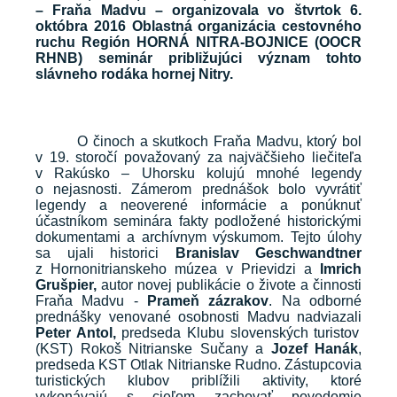
– Fraňa Madvu – organizovala vo štvrtok 6.
októbra 2016 Oblastná organizácia cestovného
ruchu Región HORNÁ NITRA-BOJNICE (OOCR
RHNB) seminár približujúci význam tohto
slávneho rodáka hornej Nitry.
O činoch a skutkoch Fraňa Madvu, ktorý bol
v 19. storočí považovaný za najväčšieho liečiteľa
v Rakúsko – Uhorsku kolujú mnohé legendy
o nejasnosti. Zámerom prednášok bolo vyvrátiť
legendy a neoverené informácie a ponúknuť
účastníkom seminára fakty podložené historickými
dokumentami a archívnym výskumom. Tejto úlohy
sa ujali historici
Branislav Geschwandtner
z Hornonitrianskeho múzea v Prievidzi a
Imrich
Grušpier,
autor novej publikácie o živote a činnosti
Fraňa Madvu -
Prameň zázrakov
. Na odborné
prednášky venované osobnosti Madvu nadviazali
Peter Antol,
predseda Klubu slovenských turistov
(KST) Rokoš Nitrianske Sučany a
Jozef Hanák
,
predseda KST Otlak Nitrianske Rudno. Zástupcovia
turistických klubov priblížili aktivity, ktoré
vykonávajú s cieľom zachovať povedomie