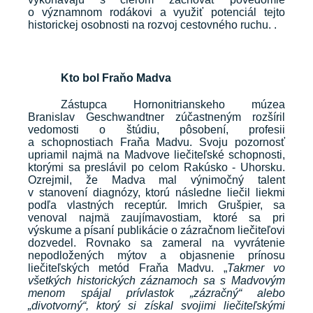
o významnom rodákovi a využiť potenciál tejto
historickej osobnosti na rozvoj cestovného ruchu. .
Kto bol Fraňo Madva
Zástupca Hornonitrianskeho múzea
Branislav Geschwandtner zúčastneným rozšíril
vedomosti o štúdiu, pôsobení, profesii
a schopnostiach Fraňa Madvu. Svoju pozornosť
upriamil najmä na Madvove liečiteľské schopnosti,
ktorými sa preslávil po celom Rakúsko - Uhorsku.
Ozrejmil, že Madva mal výnimočný talent
v stanovení diagnózy, ktorú následne liečil liekmi
podľa vlastných receptúr. Imrich Grušpier, sa
venoval najmä zaujímavostiam, ktoré sa pri
výskume a písaní publikácie o zázračnom liečiteľovi
dozvedel. Rovnako sa zameral na vyvrátenie
nepodložených mýtov a objasnenie prínosu
liečiteľských metód Fraňa Madvu. „
Takmer vo
všetkých historických záznamoch sa s Madvovým
menom spájal prívlastok „zázračný“ alebo
„divotvorný“, ktorý si získal svojimi liečiteľskými