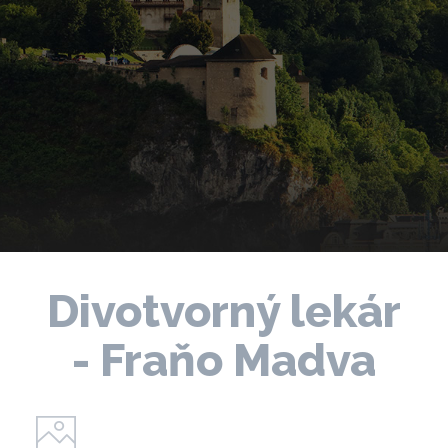
Divotvorný lekár
- Fraňo Madva