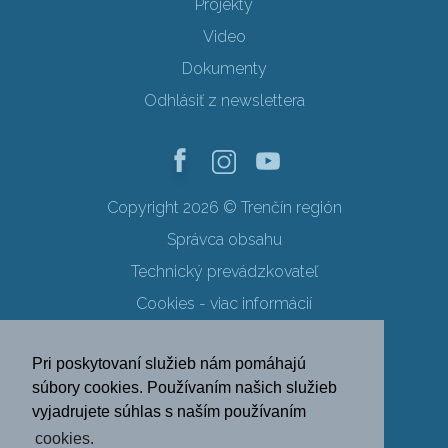
Projekty
Video
Dokumenty
Odhlásiť z newslettera
Copyright 2026 © Trenčín región
Správca obsahu
Technický prevádzkovateľ
Cookies - viac informácií
Obchodné podmienky
Pri poskytovaní služieb nám pomáhajú
Ochrana osobných údajov
súbory cookies. Používaním našich služieb
vyjadrujete súhlas s naším používaním
SK
EN
DE
PL
cookies.
FR
RU
HU
UK