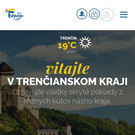
TRENČÍN
19°C
JASNO
vitajte
V TRENČIANSKOM KRAJI
Objavujte všetky skryté poklady z
rôznych kútov nášho kraja.