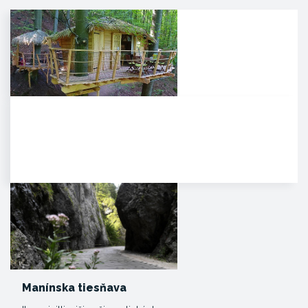
Noc v korunách stromov
Kúpeľné mesto Trenčianske
Teplice sa pýši novou,
jedinečnou atrakciou. Môžete
tam…
Manínska tiesňava