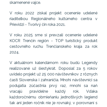
skamenené vajce.
V roku 2022 získal projekt ocenenie udelené
riaditeľkou Regionálneho kultúrneho centra v
Prievidzi - Tvorivý čin roka 2021.
V roku 2025 sme si prevzali ocenenie udelené
KOCR Trenčín región - TOP turistický produkt
cestovného ruchu Trenčianskeho kraja za rok
2024.
V aktuálnom kalendárnom roku budú Legendy
realizované už šiestykrát. Doposiaľ za 5 rokov
uvidelo projekt už 25 000 návštevníkov z rôznych
častí Slovenska i zahraničia. Mnohí návštevníci sa
podujatia zúčastnia prvý raz, mnohí sa naň
vracajú pravidelne každý rok. Vďaka
každoročnému obmieňaniu jednotlivých legiend
tak ani jeden ročník nie je rovnaký, v porovnaní s