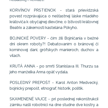
KORVÍNOV PRSTIENOK - stará prievidzská
povesť rozprávajúca o nešťastnej láske mladého
kráľoviča k obyčajnej dievčine, o ľstivosti kráľovnej
Beatrix a zákernosti kastelána Pókyho.
BOJNICKÉ POVERY - čím žili Bojničania v bežné
dni okrem roboty?! Debatovaním o bránovej či
komínovej dani, grófskych manieroch, duchov a
vílach.
KRUTÁ ANNA - po smrti Stanislava III. Thurzu sa
jeho manželka Anna opäť vydala.
POSLEDNÝ PREPOŠT - Karol Anton Medvecký,
bojnický prepošt, etnograf, historik, politik.
SKAMENENÉ VAJCE - pri poslednej rekonštrukcii
zámku našli robotníci na dne studne dve kostry a