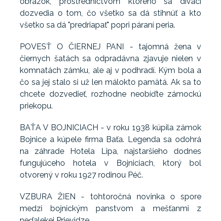
obrázok, prostredníctvom ktorého sa diváci
dozvedia o tom, čo všetko sa dá stihnúť a kto
všetko sa dá "predriapať" popri páraní peria.
POVESŤ O ČIERNEJ PANI - tajomná žena v
čiernych šatách sa odpradávna zjavuje nielen v
komnatách zámku, ale aj v podhradí. Kým bola a
čo sa jej stalo si už len málokto pamätá. Ak sa to
chcete dozvedieť, rozhodne neobíďte zámockú
priekopu.
BAŤA V BOJNICIACH - v roku 1938 kúpila zámok
Bojnice a kúpele firma Baťa. Legenda sa odohrá
na záhrade Hotela Lipa, najstaršieho dodnes
fungujúceho hotela v Bojniciach, ktorý bol
otvorený v roku 1927 rodinou Péč.
VZBURA ŽIEN - tohtoročná novinka o spore
medzi bojnickým panstvom a mešťanmi z
neďalekej Prievidze.