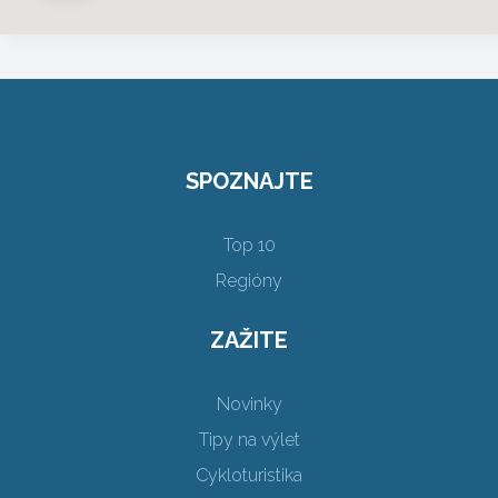
SPOZNAJTE
Top 10
Regióny
ZAŽITE
Novinky
Tipy na výlet
Cykloturistika