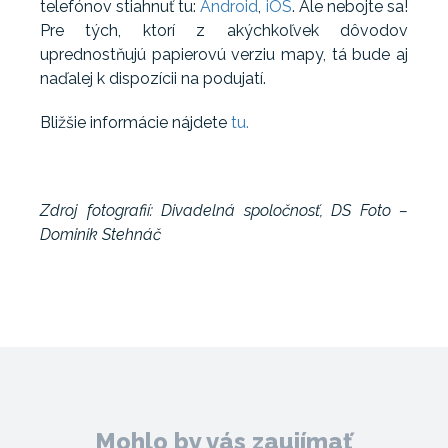
telefónov stiahnuť tu:
Android
,
iOS
. Ale nebojte sa!
Pre tých, ktorí z akýchkoľvek dôvodov
uprednostňujú papierovú verziu mapy, tá bude aj
naďalej k dispozícii na podujatí.
Bližšie informácie nájdete
tu.
Zdroj fotografií: Divadelná spoločnosť, DS Foto –
Dominik Stehnáč
Mohlo by vás zaujímať