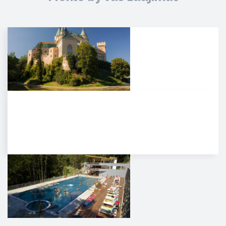
Zámok Bojnice
HISTÓRIA. Prvá písomná
zmienka o existencii hradu je z
roku 1113 v listine zoborského…