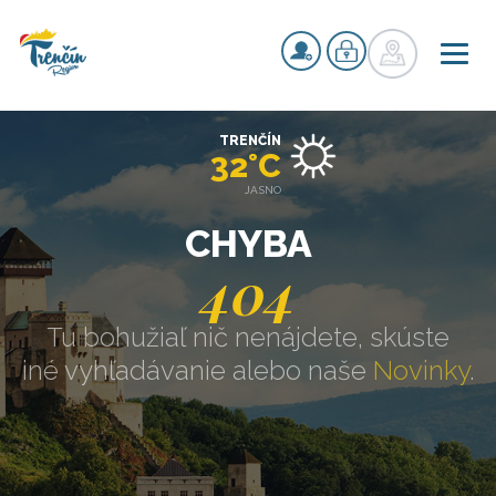
TRENČÍN
32°C
JASNO
CHYBA
404
Tu bohužiaľ nič nenájdete, skúste
iné vyhľadávanie alebo naše
Novinky
.