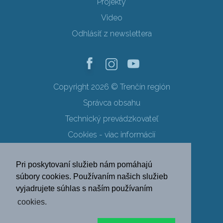
Projekty
Video
Odhlásiť z newslettera
Copyright 2026 © Trenčín región
Správca obsahu
Technický prevádzkovateľ
Cookies - viac informácií
Obchodné podmienky
Pri poskytovaní služieb nám pomáhajú
Ochrana osobných údajov
súbory cookies. Používaním našich služieb
vyjadrujete súhlas s naším používaním
SK
EN
DE
PL
cookies.
FR
RU
HU
UK