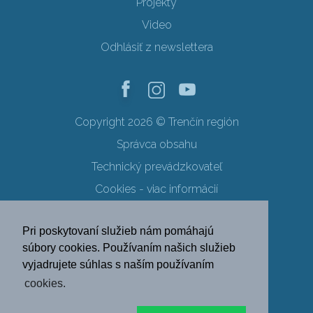
Projekty
Video
Odhlásiť z newslettera
Copyright 2026 © Trenčín región
Správca obsahu
Technický prevádzkovateľ
Cookies - viac informácií
Obchodné podmienky
Pri poskytovaní služieb nám pomáhajú
Ochrana osobných údajov
súbory cookies. Používaním našich služieb
vyjadrujete súhlas s naším používaním
SK
EN
DE
PL
cookies.
FR
RU
HU
UK