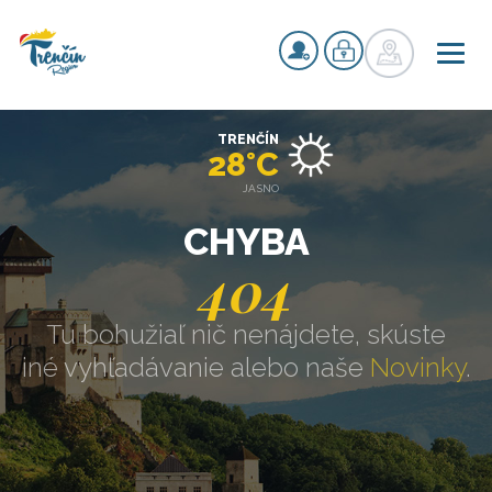
TRENČÍN
28°C
JASNO
CHYBA
404
Tu bohužiaľ nič nenájdete, skúste
iné vyhľadávanie alebo naše
Novinky
.