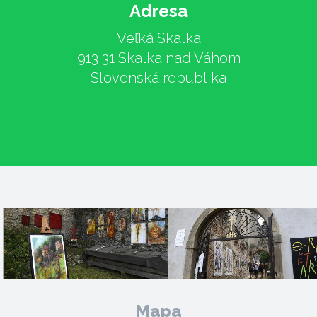
Adresa
Veľká Skalka
913 31 Skalka nad Váhom
Slovenská republika
Mapa