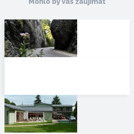
Mohlo by vás zaujímať
Manínska tiesňava
Iba najcitlivejšie uši poetických
duší tulákov dokážu zachytiť
clivú melódiu vzácnej…