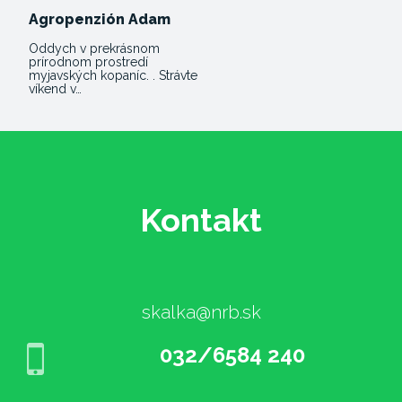
Agropenzión Adam
Oddych v prekrásnom
prírodnom prostredí
myjavských kopaníc. . Strávte
víkend v…
Kontakt
skalka@nrb.sk
032/6584 240