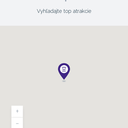
Vyhľadajte top atrakcie
+
-