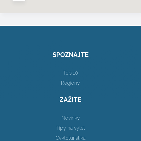
SPOZNAJTE
Top 10
Regióny
ZAŽITE
Novinky
Tipy na výlet
Cykloturistika