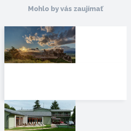
Mohlo by vás zaujímať
Hrad Beckov
Dominantný a majestátny. Taký
je hrad Beckov. Vyrastá zo
skaly, je s ňou spätý ako sú s…