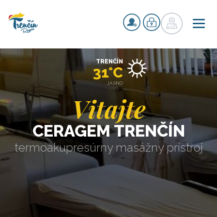
TRENČÍN
31°C
JASNO
Vitajte
CERAGEM TRENČÍN
termoakupresúrny masážny prístroj