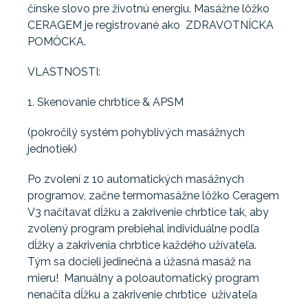
čínske slovo pre životnú energiu. Masážne lôžko
CERAGEM je registrované ako ZDRAVOTNÍCKA
POMȎCKA.
VLASTNOSTI:
1. Skenovanie chrbtice & APSM
(pokročilý systém pohyblivých masážnych
jednotiek)
Po zvolení z 10 automatických masážnych
programov, začne termomasážne lôžko Ceragem
V3 načítavať dĺžku a zakrivenie chrbtice tak, aby
zvolený program prebiehal individuálne podľa
dĺžky a zakrivenia chrbtice každého užívateľa.
Tým sa docieli jedinečná a úžasná masáž na
mieru! Manuálny a poloautomatický program
nenačíta dĺžku a zakrivenie chrbtice užívateľa