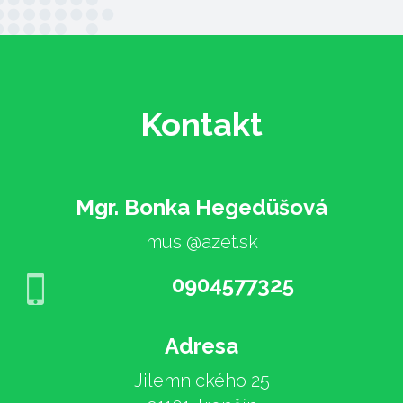
Kontakt
Mgr. Bonka Hegedüšová
musi@azet.sk
0904577325
Adresa
Jilemnického 25