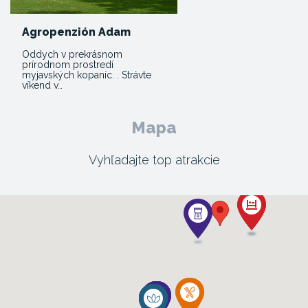
Agropenzión Adam
Oddych v prekrásnom
prírodnom prostredí
myjavských kopaníc. . Strávte
víkend v…
Mapa
Vyhľadajte top atrakcie