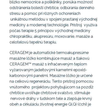
blízko nemocnice a polikliniky, ponúka možnosť
odstránenia bolestí chrbtice, odbúrania denného
stresu a pomoc pri rôznych ochoreniach
unikátnou metódou v spojení prastarej východnej
medicíny a modernej technológie. Prístroj využíva
počas terapie 5 princípov východnej medicíny
chiropraktiku, akupresúru, moxovanie, masáže a
celotelovú tepelnú terapiu.
CERAGEM je automatické termoakupresúrne
masážne lôžko kombinujúce masáž a tlakovú
CERAGEM™ masáž s infračerveným teplom
vyžarovaným jadeitovými kameňmi epoxid-
karbonovými panelmi. Masážne lôžko je určené
na celkovú regeneráciu. Tento prístroj pomocou
vnútorného projektoru pohybujúcom sa pozdĺž
chrbtice uvoľňuje chrbtové svalstvo, stimuluje
nervové dráhy v ľudskom tele a zlepšuje krvný
obeh a cirkuláciu životnej energie Qi.Qi (čchi) je