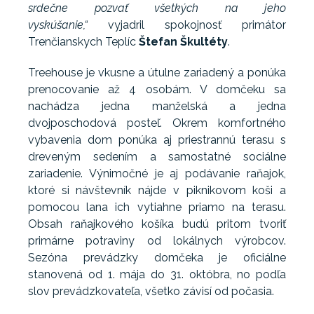
srdečne pozvať všetkých na jeho
vyskúšanie,“
vyjadril spokojnosť primátor
Trenčianskych Teplíc
Štefan Škultéty
.
Treehouse je vkusne a útulne zariadený a ponúka
prenocovanie až 4 osobám. V domčeku sa
nachádza jedna manželská a jedna
dvojposchodová posteľ. Okrem komfortného
vybavenia dom ponúka aj priestrannú terasu s
dreveným sedením a samostatné sociálne
zariadenie. Výnimočné je aj podávanie raňajok,
ktoré si návštevník nájde v piknikovom koši a
pomocou lana ich vytiahne priamo na terasu.
Obsah raňajkového košíka budú pritom tvoriť
primárne potraviny od lokálnych výrobcov.
Sezóna prevádzky domčeka je oficiálne
stanovená od 1. mája do 31. októbra, no podľa
slov prevádzkovateľa, všetko závisí od počasia.