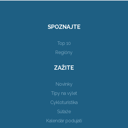
SPOZNAJTE
Top 10
Regióny
ZAŽITE
Novinky
Tipy na výlet
Cykloturistika
Súťaže
Kalendár podujatí