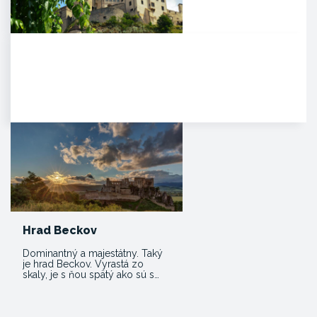
Trenčiansky hrad
HISTÓRIA. Na mieste dnešného
hradu stálo v období Veľkej
Moravy hradisko ako správne…
Hrad Beckov
Dominantný a majestátny. Taký
je hrad Beckov. Vyrastá zo
skaly, je s ňou spätý ako sú s…