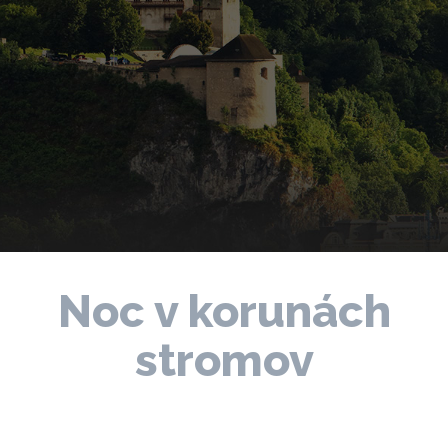
Noc v korunách
stromov