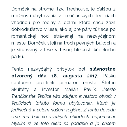
Domček na strome, tzv. Treehouse, je ďalšou z
možností ubytovania v Trenčianskych Tepliciach
vhodnou pre rodiny s deťmi, ktoré chcú zažiť
dobrodružstvo v lese, ako aj pre páry túžiace po
romantickej noci strávenej na nezvyčajnom
mieste. Domček stojí na troch pevných bukoch a
je situovaný v lese v tesnej blízkosti kúpeľného
parku.
Tento nezvyčajný príbytok bol
slávnostne
otvorený dňa 18. augusta 2017
. Pásku
spoločne prestrihli primátor mesta Štefan
Škultéty a investor Marián Pavlík.
„Mesto
Trenčianske Teplice víta záujem investora otvoriť v
Tepliciach takúto formu ubytovania, ktorá je
jedinečná v celom našom regióne. Z tohto dôvodu
sme mu boli vo všetkých ohľadoch nápomocní.
Myslím si, že toto dielo sa podarilo a ja chcem