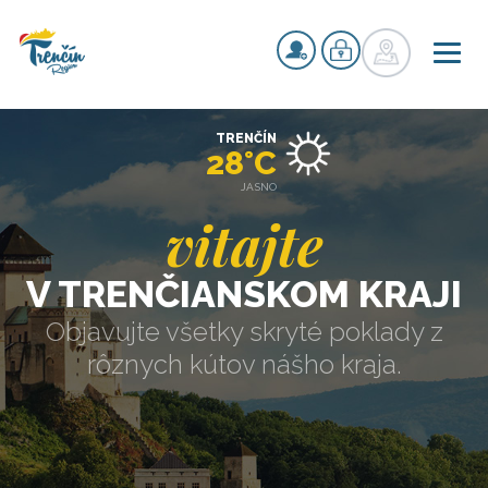
TRENČÍN
28°C
JASNO
vitajte
V TRENČIANSKOM KRAJI
Objavujte všetky skryté poklady z
rôznych kútov nášho kraja.