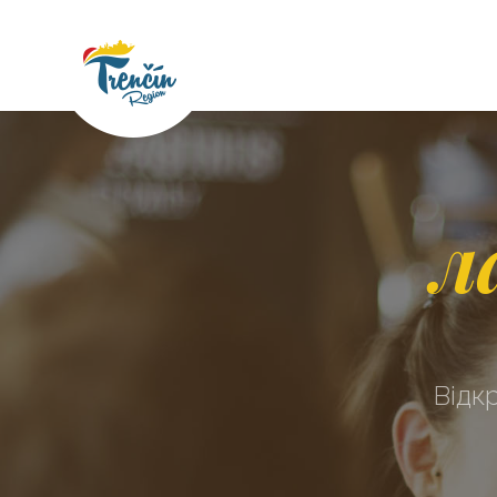
л
Відк