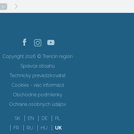
36
Copyright 2026 © Trenčín región
Správca obsahu
Technický prevádzkovateľ
Cookies - viac informácií
Obchodné podmienky
Ochrana osobných údajov
SK
EN
DE
PL
FR
RU
HU
UK