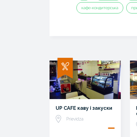
кафе-кондитерська
пр
UP CAFE каву і закуски
Prievidza