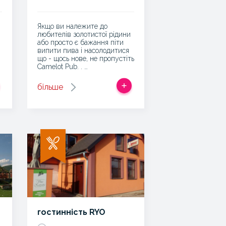
Якщо ви належите до
любителів золотистої рідини
або просто є бажання піти
випити пива і насолодитися
що - щось нове, не пропустіть
Camelot Pub. . …
більше
гостинність RYO