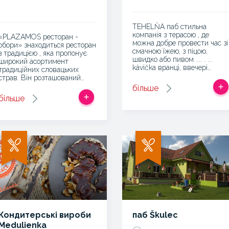
TEHELŇA паб стильна
компанія з терасою , де
«PLAZAMOS ресторан -
можна добре провести час зі
обори» знаходиться ресторан
смачною їжею, з піцою,
з традицією , яка пропонує
швидко або пивом .... . ...
широкий асортимент
kávička вранці, ввечері…
традиційних словацьких
страв. Він розташований…
більше
більше
Кондитерські вироби
паб Škulec
Medulienka