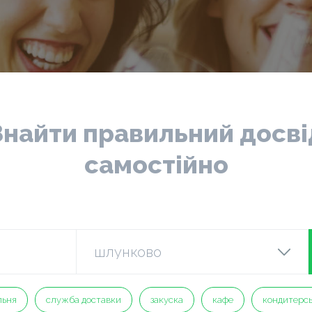
Знайти правильний досві
самостійно
льня
служба доставки
закуска
кафе
кондитерс