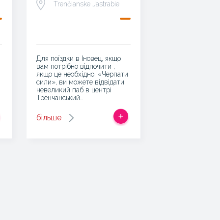
Trenčianske Jastrabie
Для поїздки в Іновец, якщо
вам потрібно відпочити ,
якщо це необхідно. «Черпати
сили», ви можете відвідати
невеликий паб в центрі
Тренчанський…
більше