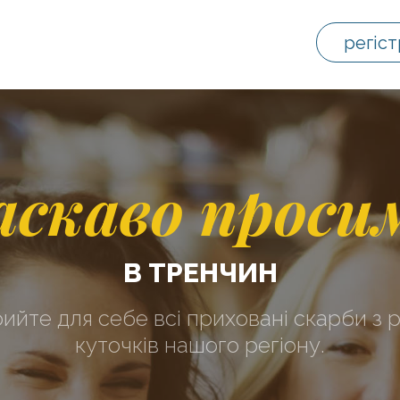
регіст
аскаво проси
В ТРЕНЧИН
рийте для себе всі приховані скарби з р
куточків нашого регіону.