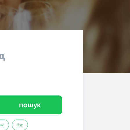
д
пошук
ька
бар