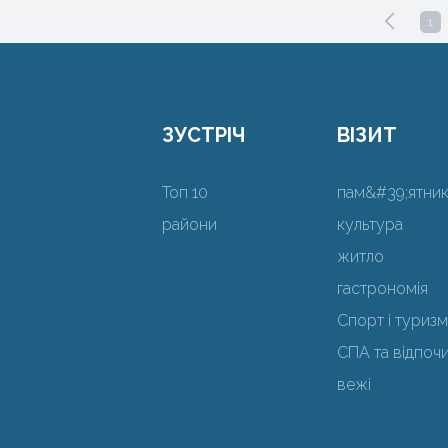
1
ЗУСТРІЧ
ВІЗИТ
Топ 10
пам&#39;ятни
райони
культура
житло
гастрономія
Спорт і туризм
СПА та відпоч
вежі