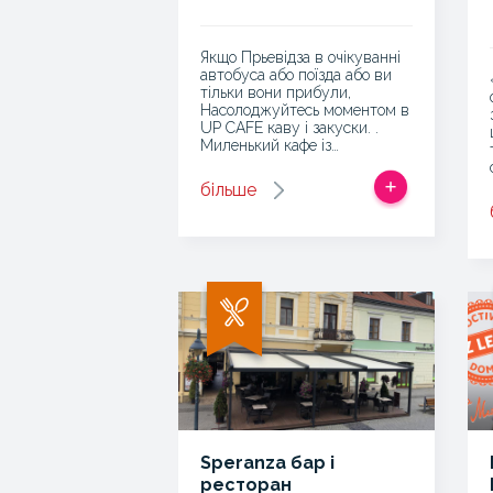
Якщо Прьевідза в очікуванні
автобуса або поїзда або ви
тільки вони прибули,
Насолоджуйтесь моментом в
UP CAFE каву і закуски. .
Миленький кафе із…
більше
Speranza бар і
ресторан