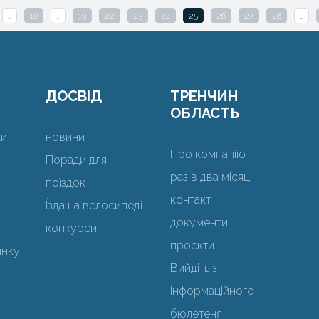
…
10
…
19
22
23
24
25
26
27
28
…
ДОСВІД
ТРЕНЧИН
ОБЛАСТЬ
ки
новини
Про компанію
Поради для
раз в два місяці
поїздок
контакт
Їзда на велосипеді
документи
конкурси
проекти
инку
Вийдіть з
інформаційного
бюлетеня