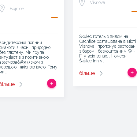
Višňové
Bojnice
Škulec готель з видом на
Čachtice розташована в місті
Кондитерська повний
Visnove і пропонує ресторан
смакоти з чесні, природно ,
з баром і безкоштовним Wi-
без глютену. Ми група
Fi у всіх зонах. . Номери
ентузіастів з позитивною
Škulec Inn у…
взаємозв&#39;язком з
хорошою і якісною їжею. Тому
ми…
більше
більше