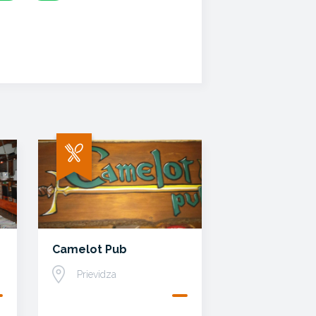
Camelot Pub
Prievidza