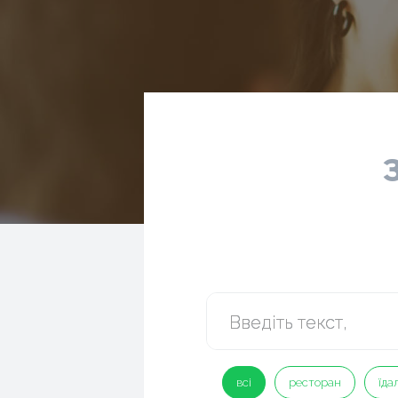
всі
ресторан
їда