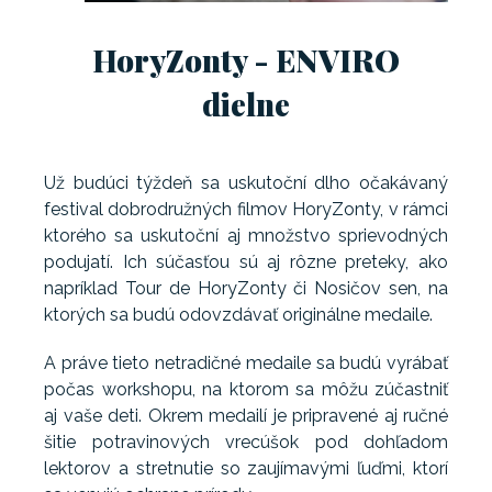
HoryZonty - ENVIRO
dielne
Už budúci týždeň sa uskutoční dlho očakávaný
festival dobrodružných filmov HoryZonty, v rámci
ktorého sa uskutoční aj množstvo sprievodných
podujatí. Ich súčasťou sú aj rôzne preteky, ako
napríklad Tour de HoryZonty či Nosičov sen, na
ktorých sa budú odovzdávať originálne medaile.
A práve tieto netradičné medaile sa budú vyrábať
počas workshopu, na ktorom sa môžu zúčastniť
aj vaše deti. Okrem medailí je pripravené aj ručné
šitie potravinových vrecúšok pod dohľadom
lektorov a stretnutie so zaujímavými ľuďmi, ktorí