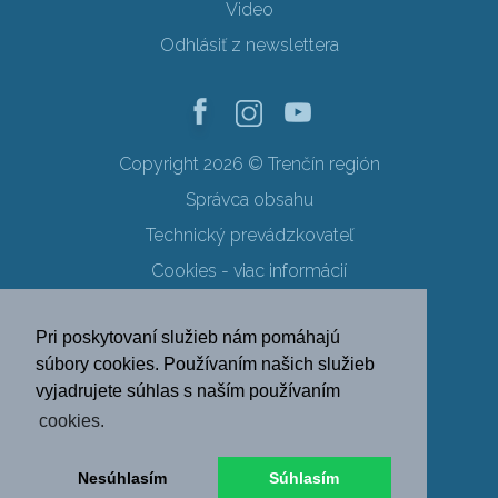
Video
Odhlásiť z newslettera
Copyright 2026 © Trenčín región
Správca obsahu
Technický prevádzkovateľ
Cookies - viac informácií
Obchodné podmienky
Pri poskytovaní služieb nám pomáhajú
Ochrana osobných údajov
súbory cookies. Používaním našich služieb
vyjadrujete súhlas s naším používaním
SK
EN
DE
PL
cookies.
FR
RU
HU
UK
Nesúhlasím
Súhlasím