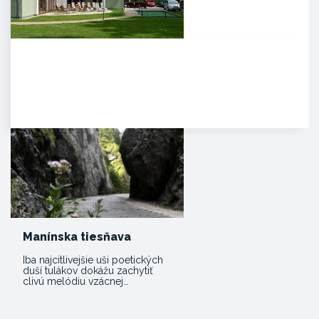
Agropenzión Adam
Oddych v prekrásnom
prírodnom prostredí
myjavských kopaníc. . Strávte
víkend v…
Manínska tiesňava
Iba najcitlivejšie uši poetických
duší tulákov dokážu zachytiť
clivú melódiu vzácnej…