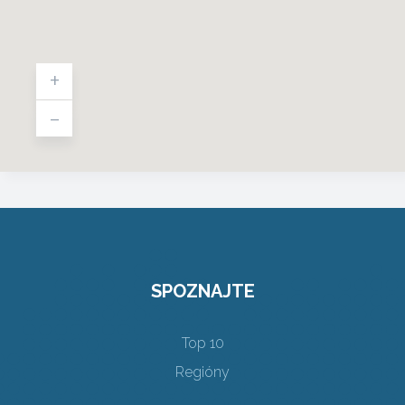
+
-
SPOZNAJTE
Top 10
Regióny