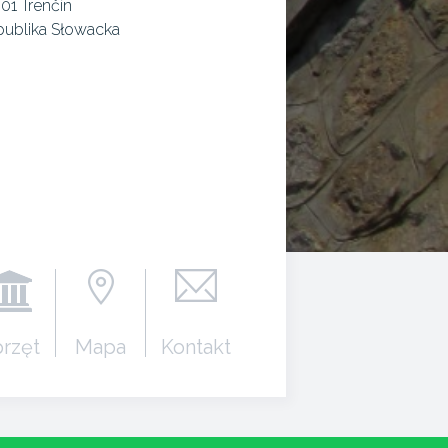
 01 Trenčín
publika Słowacka
rzęt
Mapa
Kontakt