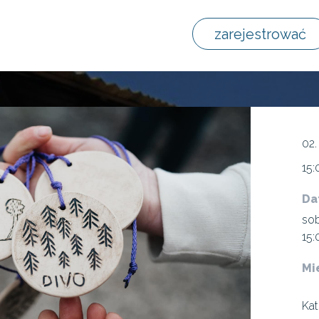
zarejestrować
02.
15:
Da
sob
15:
Mi
Ka