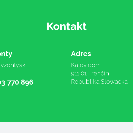
Kontakt
onty
Adres
yzonty.sk
Katov dom
911 01 Trenčín
03 770 896
Republika Słowacka