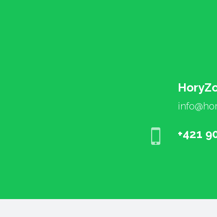
HoryZ
info@hor
+421 9