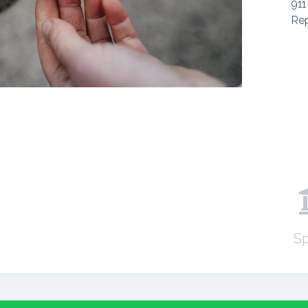
911
Re
Sp