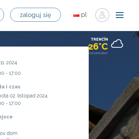
pl
zaloguj się
sk
en
TRENČÍN
de
26°C
fr
POCHMURNY
ru
 11. 2024
hu
00 - 17:00
uk
ta i czas
ota 02. listopad 2024
00 - 17:00
ejsce
tov dom