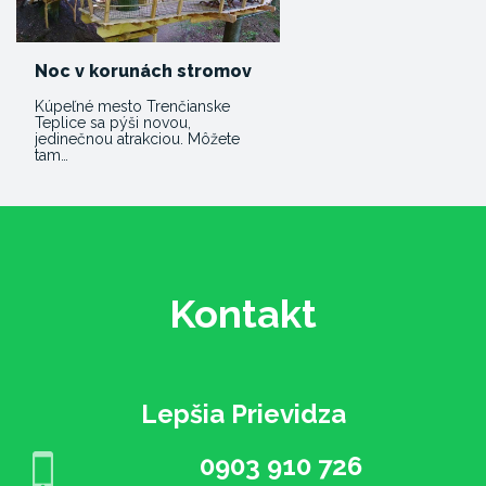
Noc v korunách stromov
Kúpeľné mesto Trenčianske
Teplice sa pýši novou,
jedinečnou atrakciou. Môžete
tam…
Kontakt
Lepšia Prievidza
0903 910 726