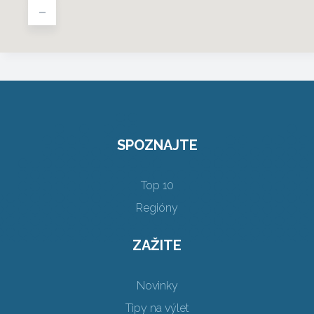
-
SPOZNAJTE
Top 10
Regióny
ZAŽITE
Novinky
Tipy na výlet