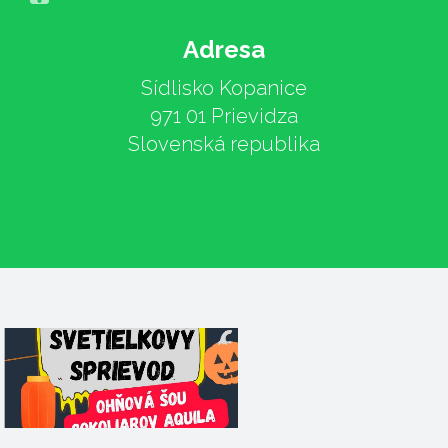
Adresa
Sídlisko Kopanice
971 01 Prievidza
Slovenská republika