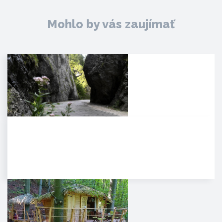
Mohlo by vás zaujímať
Manínska tiesňava
Iba najcitlivejšie uši poetických
duší tulákov dokážu zachytiť
clivú melódiu vzácnej…