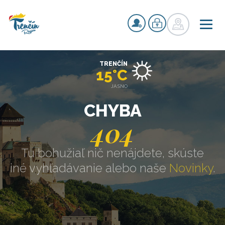
TRENČÍN
15°C
JASNO
CHYBA
404
Tu bohužiaľ nič nenájdete, skúste
iné vyhľadávanie alebo naše
Novinky
.