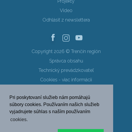
Projekty
Video
Odhlásiť z newslettera
Copyright 2026 © Trenčín región
Správca obsahu
Technický prevádzkovateľ
Cookies - viac informácií
Obchodné podmienky
Pri poskytovaní služieb nám pomáhajú
Ochrana osobných údajov
súbory cookies. Používaním našich služieb
vyjadrujete súhlas s naším používaním
SK
EN
DE
PL
cookies.
FR
RU
HU
UK