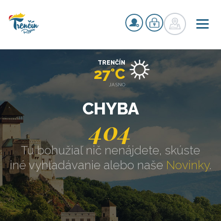
TRENČÍN
27°C
JASNO
CHYBA
404
Tu bohužiaľ nič nenájdete, skúste
iné vyhľadávanie alebo naše
Novinky
.