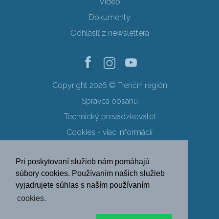
Video
Dokumenty
Odhlásiť z newslettera
Copyright 2026 © Trenčín región
Správca obsahu
Technický prevádzkovateľ
Cookies - viac informácií
Obchodné podmienky
Pri poskytovaní služieb nám pomáhajú
Ochrana osobných údajov
súbory cookies. Používaním našich služieb
vyjadrujete súhlas s naším používaním
SK
EN
DE
PL
cookies.
FR
RU
HU
UK