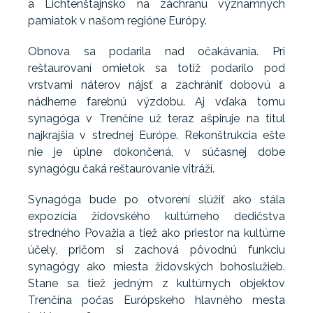
a Lichtenštajnsko na záchranu významných
pamiatok v našom regióne Európy.
Obnova sa podarila nad očakávania. Pri
reštaurovaní omietok sa totiž podarilo pod
vrstvami náterov nájsť a zachrániť dobovú a
nádherne farebnú výzdobu. Aj vďaka tomu
synagóga v Trenčíne už teraz ašpiruje na titul
najkrajšia v strednej Európe. Rekonštrukcia ešte
nie je úplne dokončená, v súčasnej dobe
synagógu čaká reštaurovanie vitráží.
Synagóga bude po otvorení slúžiť ako stála
expozícia židovského kultúrneho dedičstva
stredného Považia a tiež ako priestor na kultúrne
účely, pričom si zachová pôvodnú funkciu
synagógy ako miesta židovských bohoslužieb.
Stane sa tiež jedným z kultúrnych objektov
Trenčína počas Európskeho hlavného mesta