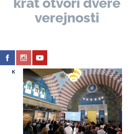
krát otvorí dvere
verejnosti
K