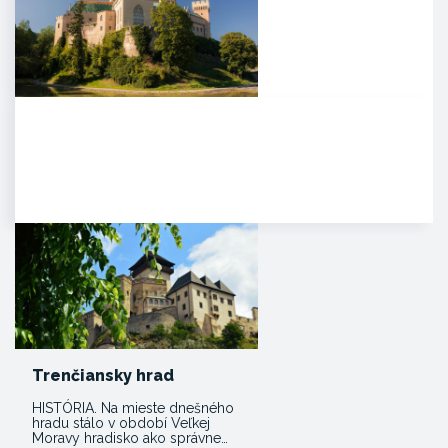
Zámok Bojnice
HISTÓRIA. Prvá písomná
zmienka o existencii hradu je z
roku 1113 v listine zoborského…
Trenčiansky hrad
HISTÓRIA. Na mieste dnešného
hradu stálo v období Veľkej
Moravy hradisko ako správne…