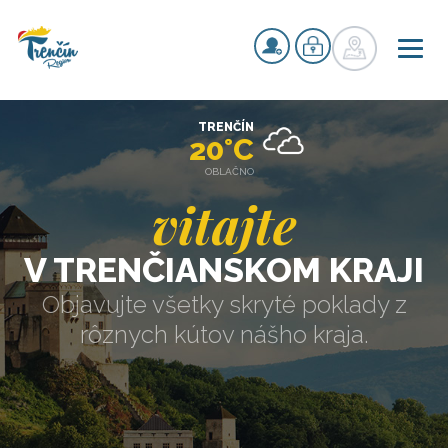
TRENČÍN
20°C
OBLAČNO
vitajte
V TRENČIANSKOM KRAJI
Objavujte všetky skryté poklady z
rôznych kútov nášho kraja.