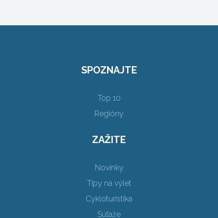
SPOZNAJTE
Top 10
Regióny
ZAŽITE
Novinky
Tipy na výlet
Cykloturistika
Súťaže