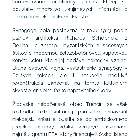
komentovanej prehliadky, počas ktorej sa
dozviete množstvo zaujímavých informácií o
tomto architektonickom skvoste.
Synagóga bola postavená v roku 1913 podľa
plánov architekta Richarda Scheibnera z
Berlína. Je zmesou byzantských a secesných
štýlov s modernou železobetónovou kupolovou
konštrukciou, ktorá jej dodáva jedinečný vzhľad.
Druhá svetová vojna, vyvlastnenie synagógy v
60-tych rokoch ale i neskoršia necitlivá
rekonštrukcia zanechali na tomto kultúrnom
skvoste len veľmi ťažko napraviteľné škody.
Židovská náboženská obec Trenčín sa však
rozhodla tejto kultúrnej pamiatke prinavrátiť
niekdajšiu krásu a pustila sa do ambiciózneho
projektu obnovy, vďaka verejným financiám,
najmä z grantu EEA, ktorý financuje Nórsko, Island