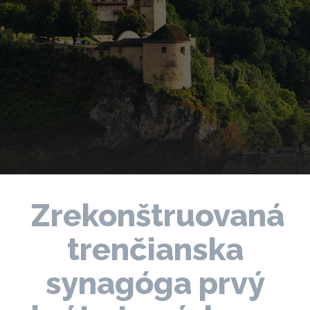
Zrekonštruovaná
trenčianska
synagóga prvý