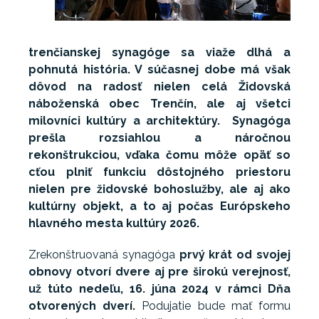
trenčianskej synagóge sa viaže dlhá a
pohnutá história. V súčasnej dobe má však
dôvod na radosť nielen celá Židovská
náboženská obec Trenčín, ale aj všetci
milovníci kultúry a architektúry. Synagóga
prešla rozsiahlou a náročnou
rekonštrukciou, vďaka čomu môže opäť so
cťou plniť funkciu dôstojného priestoru
nielen pre židovské bohoslužby, ale aj ako
kultúrny objekt, a to aj počas Európskeho
hlavného mesta kultúry 2026.
Zrekonštruovaná synagóga
prvý krát od svojej
obnovy otvorí dvere aj pre širokú verejnosť,
už túto nedeľu, 16. júna 2024 v rámci Dňa
otvorených dverí.
Podujatie bude mať formu