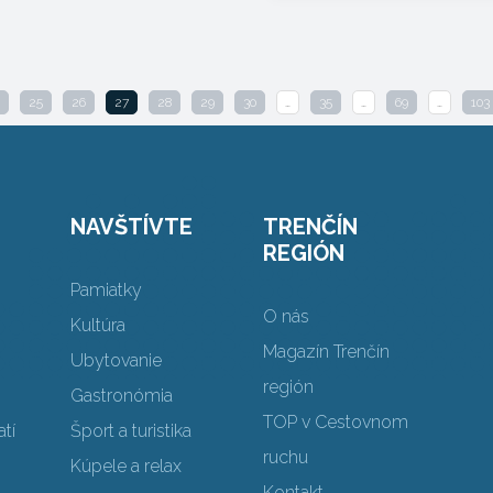
25
26
27
28
29
30
…
35
…
69
…
103
NAVŠTÍVTE
TRENČÍN
REGIÓN
Pamiatky
O nás
Kultúra
Magazín Trenčín
Ubytovanie
región
Gastronómia
TOP v Cestovnom
tí
Šport a turistika
ruchu
Kúpele a relax
Kontakt