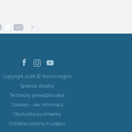
…
137
Copyright 2026 © Trenčín región
Správca obsahu
Technický prevádzkovateľ
Cookies - viac informácií
Obchodné podmienky
Ochrana osobných údajov