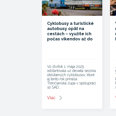
Cyklobusy a turistické
autobusy opäť na
cestách – využite ich
počas víkendov až do
jesene
Vo štvrtok 1. mája 2025
odštartovala už deviata sezóna
obľúbených cyklobusov, ktoré
aj tento rok prináša
Trenčianska župa v spolupráci
so SAD…
Viac