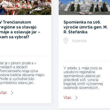
V Trenčianskom
Spomienka na 106.
regióne sa stavajú
výročie úmrtia gen. M.
máje a oslavuje jar –
R. Štefánika
kam sa vybrať?
Košariská
Jar je v plnom prúde a v
mestách a obciach
V sobotu 3. mája 2025 sa
Trenčianskeho kraja ožíva
uskutoční regionálna
krásna tradícia stavania májov.
spomienková udalosť pri
Príďte si vychutnať túto
príležitosti 106. výročia
symbolickú oslavu jari…
tragickej smrti významnej
osobnosti slovenských…
Viac
Viac