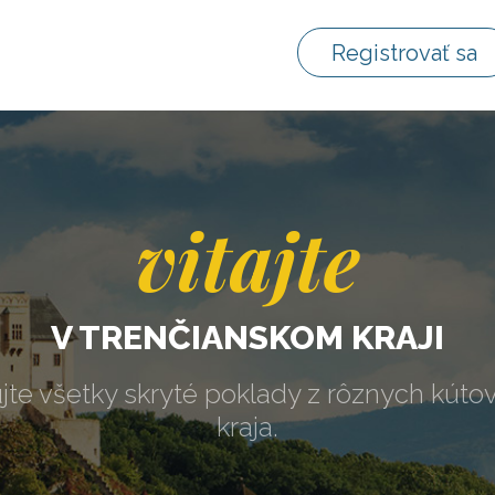
Registrovať sa
vitajte
V TRENČIANSKOM KRAJI
jte všetky skryté poklady z rôznych kúto
kraja.