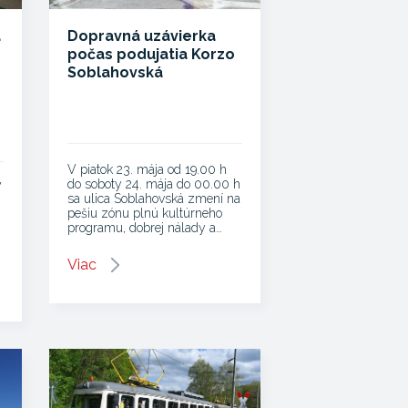
á
Dopravná uzávierka
počas podujatia Korzo
Soblahovská
V piatok 23. mája od 19.00 h
do soboty 24. mája do 00.00 h
V
sa ulica Soblahovská zmení na
pešiu zónu plnú kultúrneho
programu, dobrej nálady a…
Viac