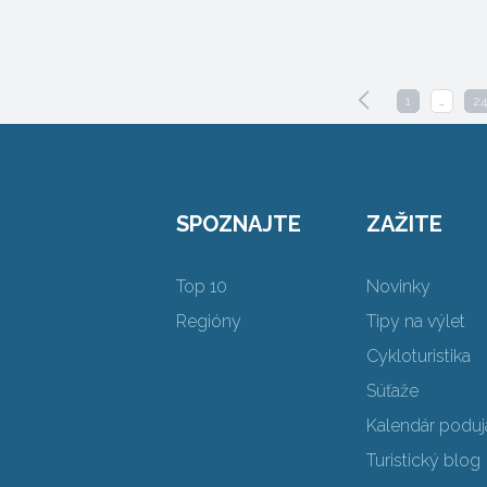
1
…
24
SPOZNAJTE
ZAŽITE
Top 10
Novinky
Regióny
Tipy na výlet
Cykloturistika
Súťaže
Kalendár poduja
Turistický blog