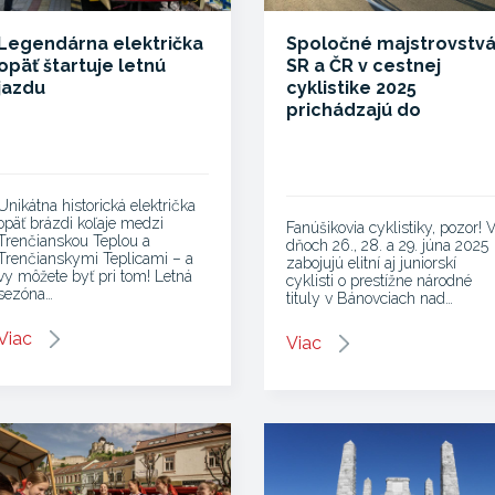
Legendárna električka
Spoločné majstrovstv
opäť štartuje letnú
SR a ČR v cestnej
jazdu
cyklistike 2025
prichádzajú do
Trenčianskeho kraja
Unikátna historická električka
opäť brázdi koľaje medzi
Fanúšikovia cyklistiky, pozor! 
Trenčianskou Teplou a
dňoch 26., 28. a 29. júna 2025
Trenčianskymi Teplicami – a
zabojujú elitní aj juniorskí
vy môžete byť pri tom! Letná
cyklisti o prestížne národné
sezóna…
tituly v Bánovciach nad…
Viac
Viac