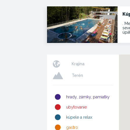
Kú
. Me
sev
úpä
Krajina
Terén
hrady, zámky, pamiatky
ubytovanie
kúpele a relax
gastro