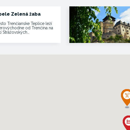
pele Zelená žaba
sto Trenčianske Teplice leží
erovýchodne od Trenčína na
tí Strážovských…