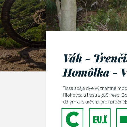
Váh - Trenči
Homôlka - V
Trasa spája dve významné modr
Hlohovca a trasu 2308, resp. Bo
dlhým a je určená pre náročnejš