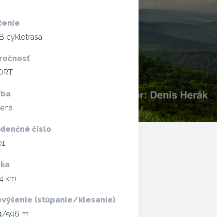
čenie
 cyklotrasa
ročnosť
ORT
rba
lená
idenčné číslo
01
žka
,4 km
evýšenie (stúpanie/klesanie)
4/596 m