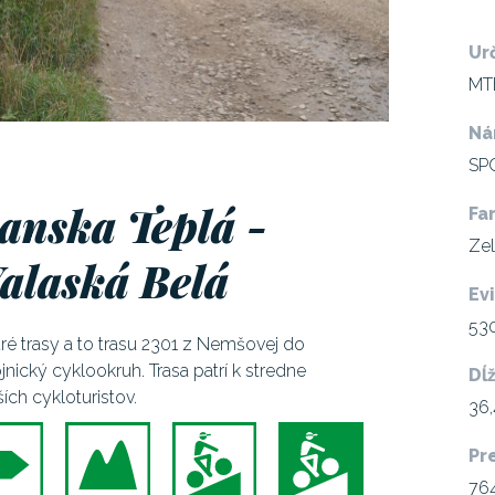
Ur
MTB
Ná
SP
anska Teplá -
Fa
Ze
alaská Belá
Ev
53
é trasy a to trasu 2301 z Nemšovej do
jnický cyklookruh. Trasa patrí k stredne
Dĺ
ích cykloturistov.
36
Pr
76