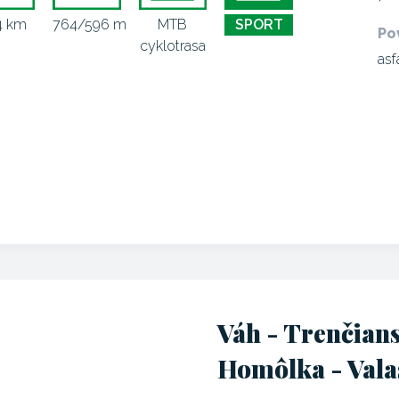
4 km
764/596 m
MTB
SPORT
Po
cyklotrasa
asf
Váh - Trenčians
Homôlka - Vala