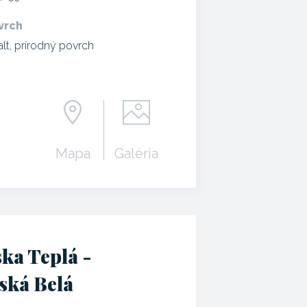
vrch
alt, prírodný povrch
Mapa
Galéria
ka Teplá -
ská Belá