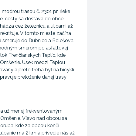
 modrou trasou č. 2301 pri rieke
ej cesty sa dostáva do obce
hádza cez železnicu a ulicami až
 prekrižuje. V tomto mieste začína
rá smeruje do Dubnice a Bolešova.
chodným smerom po asfaltovej
tok Trenčianskych Teplíc, kde
Omšenie. Úsek medzi Teplou
ovaný a preto treba byť na bicykli
ipravuje preloženie danej trasy
sta už menej frekventovaným
 Omšenie. Vľavo nad obcou sa
oruba, kde za obcou končí
Stúpanie má 2 km a privedie nás až