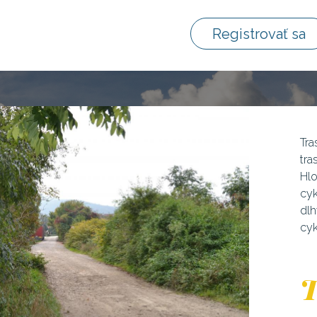
Registrovať sa
Tr
tra
Hlo
cyk
dlh
cyk
T