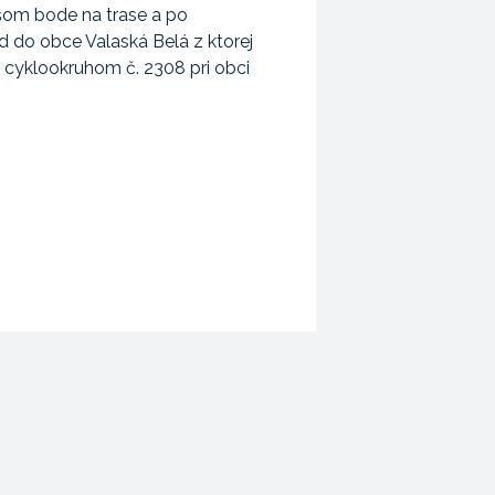
šom bode na trase a po
 do obce Valaská Belá z ktorej
m cyklookruhom č. 2308 pri obci