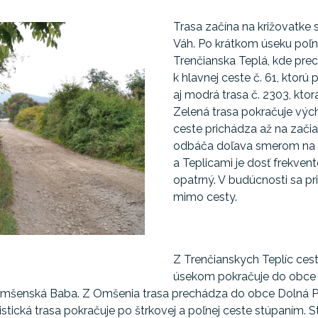
Trasa začína na križovatke s
Váh. Po krátkom úseku poľn
Trenčianska Teplá, kde prec
k hlavnej ceste č. 61, ktorú
aj modrá trasa č. 2303, kto
Zelená trasa pokračuje vý
ceste prichádza až na začia
odbáča doľava smerom na 
a Teplicami je dosť frekvent
opatrný. V budúcnosti sa pr
mimo cesty.
Z Trenčianskych Teplíc ce
úsekom pokračuje do obce
Omšenská Baba. Z Omšenia trasa prechádza do obce Dolná P
istická trasa pokračuje po štrkovej a poľnej ceste stúpaním. 