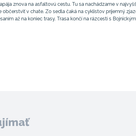
napája znova na asfaltovú cestu. Tu sa nachádzame v najvyš
čerstviť v chate. Zo sedla čaká na cyklistov príjemný zjazd
saním až na koniec trasy. Trasa končí na rázcestí s Bojnický
ujímať