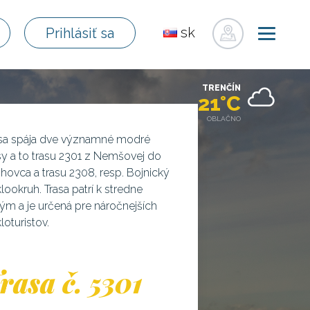
sk
Prihlásiť sa
en
de
TRENČÍN
pl
21°C
fr
OBLAČNO
ru
asa spája dve významné modré
sy a to trasu 2301 z Nemšovej do
hu
hovca a trasu 2308, resp. Bojnický
uk
lookruh. Trasa patrí k stredne
ým a je určená pre náročnejších
loturistov.
rasa č. 5301