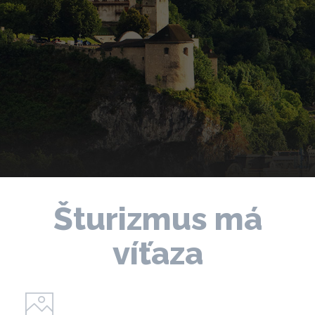
Šturizmus má
víťaza