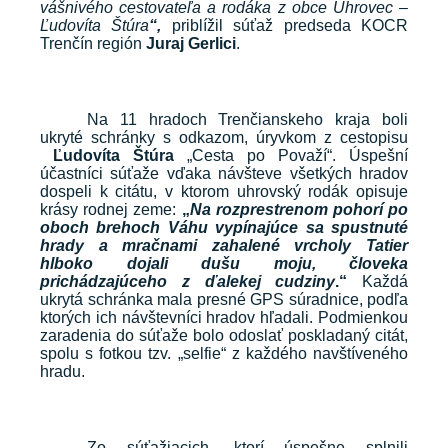
vášnivého cestovateľa a rodáka z obce Uhrovec –
Ľudovíta Štúra
“,
priblížil súťaž predseda KOCR
Trenčín región
Juraj Gerlici
.
Na 11 hradoch Trenčianskeho kraja boli
ukryté schránky s odkazom, úryvkom z cestopisu
Ľudovíta Štúra
„Cesta po Považí“. Úspešní
účastníci súťaže vďaka návšteve všetkých hradov
dospeli k citátu, v ktorom uhrovský rodák opisuje
krásy rodnej zeme:
„
Na rozprestrenom pohorí po
oboch brehoch Váhu vypínajúce sa spustnuté
hrady a mračnami zahalené vrcholy Tatier
hlboko dojali dušu moju, človeka
prichádzajúceho z ďalekej cudziny
.“
Každá
ukrytá schránka mala presné GPS súradnice, podľa
ktorých ich návštevníci hradov hľadali. Podmienkou
zaradenia do súťaže bolo odoslať poskladaný citát,
spolu s fotkou tzv. „selfie“ z každého navštíveného
hradu.
Zo súťažiacich, ktorí úspešne splnili