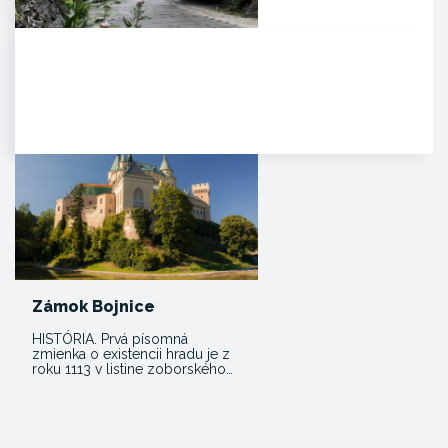
Manínska tiesňava
Iba najcitlivejšie uši poetických
duší tulákov dokážu zachytiť
clivú melódiu vzácnej…
Zámok Bojnice
HISTÓRIA. Prvá písomná
zmienka o existencii hradu je z
roku 1113 v listine zoborského…