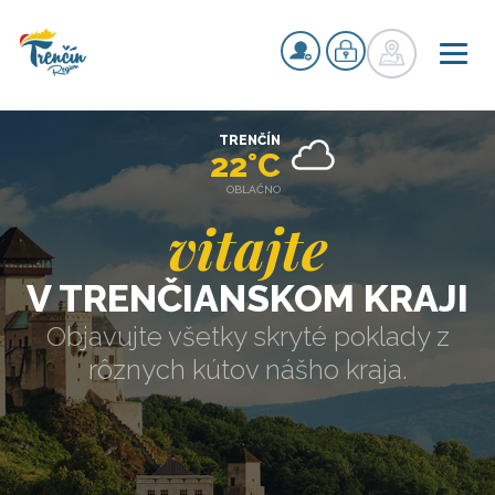
TRENČÍN
22°C
OBLAČNO
vitajte
V TRENČIANSKOM KRAJI
Objavujte všetky skryté poklady z
rôznych kútov nášho kraja.