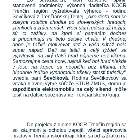
stanovené podmienky, výkonná riaditeľka KOCR
Trenčín región vyžrebovala výhercu - rodinu
Ševčíkovú z Trenčianskej Teplej.
„Ako dieťa som so
starými rodičmi chodila po slovenských hradoch,
zámkoch a zrúcaninách. Hoci starí rodičia už nežijú,
sú to zážitky, na ktoré si pamätám dodnes
a pripomínajú mi tieto detské chvíle. V dnešnej
dobe je ťažké motivovať deti a vaša súťaž bola
super nápad. Deti sa tešili a celý týždeň sa
vypytovali, na aký ďalší hrad pôjdeme cez víkend.
Samozrejme cesta hore, najmä keď bol hrad niekde
v lese na kopci, sa neobišla bez frfľania, ale
hľadanie indície vynahradilo všetky strasti turistiky“
,
uviedla pani
Ševčíková
. Rodina Ševčíkovcov sa
vďaka hlavnej výhre súťaže ŠTURIZMUS, ktorou je
zapožičanie elektromobilu na celý víkend
, môže
tešiť na ďalšie spoznávanie Trenčianskeho kraja.
Do projektu z dielne KOCR Trenčín región sa
so záujmom a ochotou zapojili všetci správcovia
hradov v Trenčianskom kraji, ktorí sa od začiatku na