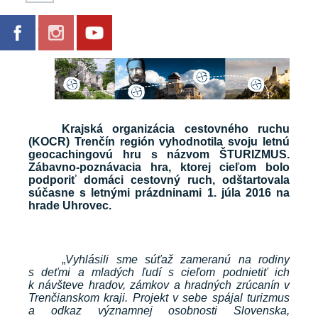
Galéria
Krajská organizácia cestovného ruchu
(KOCR) Trenčín región vyhodnotila svoju letnú
geocachingovú hru s názvom ŠTURIZMUS.
Zábavno-poznávacia hra, ktorej cieľom bolo
podporiť domáci cestovný ruch, odštartovala
súčasne s letnými prázdninami 1. júla 2016 na
hrade Uhrovec.
„
Vyhlásili sme súťaž zameranú na rodiny
s deťmi a mladých ľudí s cieľom podnietiť ich
k návšteve hradov, zámkov a hradných zrúcanín v
Trenčianskom kraji. Projekt v sebe spájal turizmus
a odkaz významnej osobnosti Slovenska,