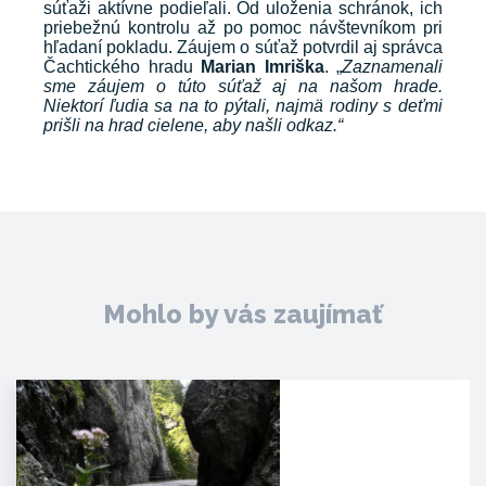
súťaži aktívne podieľali. Od uloženia schránok, ich
priebežnú kontrolu až po pomoc návštevníkom pri
hľadaní pokladu. Záujem o súťaž potvrdil aj správca
Čachtického hradu
Marian Imriška
. „
Zaznamenali
sme záujem o túto súťaž aj na našom hrade.
Niektorí ľudia sa na to pýtali, najmä rodiny s deťmi
prišli na hrad cielene, aby našli odkaz.“
Mohlo by vás zaujímať